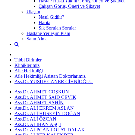
Hasta / Hasta Yakını Görüş, Öneri ve Şikayet
Çalışan Görüş, Öneri ve Şikayet
Ulaşım
Nasıl Gidilir?
Harita
Sık Sorulan Sorular
Hastane Yerleşim Planı
Satın Alma
Tıbbi Birimler
Kliniklerimiz
Aile Hekimliği
Aile Hekimliği Asistan Doktorlarımız
Ass.Dr. YUSUF CANER CİHNİOĞLU
Ass.Dr. AHMET COŞKUN
Ass.Dr. AHMET SAİD ÇEVİK
Ass.Dr. AHMET ŞAHİN
Ass.Dr. ALİ EKREM ASLAN
Ass.Dr. ALİ HÜSEYİN DOĞAN
Ass.Dr. ALİ ÖZCAN
Ass.Dr. ALİHAN AŞÇI
Ass.Dr. ALPCAN POLAT DALAK