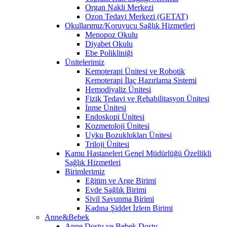
Organ Nakli Merkezi
Ozon Tedavi Merkezi (GETAT)
Okullarımız/Koruyucu Sağlık Hizmetleri
Menopoz Okulu
Diyabet Okulu
Ebe Polikliniği
Ünitelerimiz
Kemoterapi Ünitesi ve Robotik
Kemoterapi İlaç Hazırlama Sistemi
Hemodiyaliz Ünitesi
Fizik Tedavi ve Rehabilitasyon Ünitesi
İnme Ünitesi
Endoskopi Ünitesi
Kozmetoloji Ünitesi
Uyku Bozuklukları Ünitesi
Triloji Ünitesi
Kamu Hastaneleri Genel Müdürlüğü Özellikli
Sağlık Hizmetleri
Birimlerimiz
Eğitim ve Arge Birimi
Evde Sağlık Birimi
Sivil Savunma Birimi
Kadına Şiddet İzlem Birimi
Anne&Bebek
Anne Dostu ve Bebek Dostu