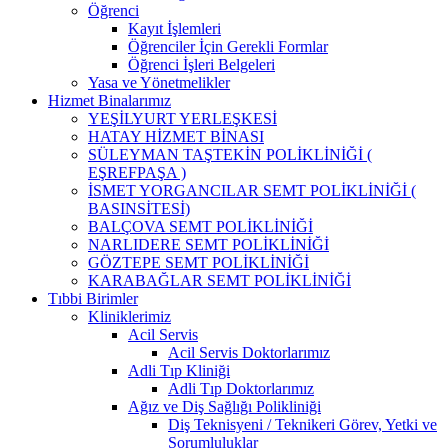
Öğrenci
Kayıt İşlemleri
Öğrenciler İçin Gerekli Formlar
Öğrenci İşleri Belgeleri
Yasa ve Yönetmelikler
Hizmet Binalarımız
YEŞİLYURT YERLEŞKESİ
HATAY HİZMET BİNASI
SÜLEYMAN TAŞTEKİN POLİKLİNİĞİ (
EŞREFPAŞA )
İSMET YORGANCILAR SEMT POLİKLİNİĞİ (
BASINSİTESİ)
BALÇOVA SEMT POLİKLİNİĞİ
NARLIDERE SEMT POLİKLİNİĞİ
GÖZTEPE SEMT POLİKLİNİĞİ
KARABAĞLAR SEMT POLİKLİNİĞİ
Tıbbi Birimler
Kliniklerimiz
Acil Servis
Acil Servis Doktorlarımız
Adli Tıp Kliniği
Adli Tıp Doktorlarımız
Ağız ve Diş Sağlığı Polikliniği
Diş Teknisyeni / Teknikeri Görev, Yetki ve
Sorumluluklar