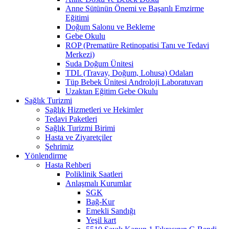
Anne Sütünün Önemi ve Başarılı Emzirme
Eğitimi
Doğum Salonu ve Bekleme
Gebe Okulu
ROP (Prematüre Retinopatisi Tanı ve Tedavi
Merkezi)
Suda Doğum Ünitesi
TDL (Travay, Doğum, Lohusa) Odaları
Tüp Bebek Ünitesi Androloji Laboratuvarı
Uzaktan Eğitim Gebe Okulu
Sağlık Turizmi
Sağlık Hizmetleri ve Hekimler
Tedavi Paketleri
Sağlık Turizmi Birimi
Hasta ve Ziyaretçiler
Şehrimiz
Yönlendirme
Hasta Rehberi
Poliklinik Saatleri
Anlaşmalı Kurumlar
SGK
Bağ-Kur
Emekli Sandığı
Yeşil kart