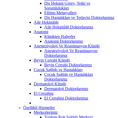
Diş Hekimi Görev, Yetki ve
Sorumlulukları
Eğitim Metaryalleri
Diş Hastalıkları ve Tedavisi Doktorlarımız
Aile Hekimliği
Aile Hekimliği Doktorlarımız
Anatomi
Klinikten Haberler
Anatomi Doktorlarımız
Anesteziyoloji Ve Reanimasyon Kliniği
Anesteziyoloji Ve Reanimasyon
Doktorlarımız
Beyin Cerrahi Kliniği
Beyin Cerrahi Doktorlarımız
Çocuk Sağlığı ve Hastalıkları
Çocuk Sağlığı ve Hastalıkları
Doktorlarımız
Dermatoloji Kliniği
Dermatoloji Doktorlarımız
El Cerrahisi
El Cerrahisi Doktorlarımız
Özellikli Hizmetler
Merkezlerimiz
Toplum Ruh Sağlığı Merkezi