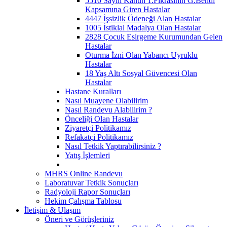
5510 Sayılı Kanun 1.Fıkrasının G.Bendi
Kapsamına Giren Hastalar
4447 İşsizlik Ödeneği Alan Hastalar
1005 İstiklal Madalya Olan Hastalar
2828 Çocuk Esirgeme Kurumundan Gelen
Hastalar
Oturma İzni Olan Yabancı Uyruklu
Hastalar
18 Yaş Altı Sosyal Güvencesi Olan
Hastalar
Hastane Kuralları
Nasıl Muayene Olabilirim
Nasıl Randevu Alabilirim ?
Önceliği Olan Hastalar
Ziyaretçi Politikamız
Refakatçi Politikamız
Nasıl Tetkik Yaptırabilirsiniz ?
Yatış İşlemleri
MHRS Online Randevu
Laboratuvar Tetkik Sonuçları
Radyoloji Rapor Sonuçları
Hekim Çalışma Tablosu
İletişim & Ulaşım
Öneri ve Görüşleriniz