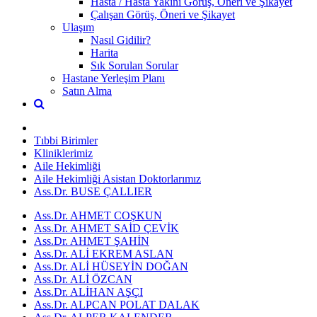
Hasta / Hasta Yakını Görüş, Öneri ve Şikayet
Çalışan Görüş, Öneri ve Şikayet
Ulaşım
Nasıl Gidilir?
Harita
Sık Sorulan Sorular
Hastane Yerleşim Planı
Satın Alma
Tıbbi Birimler
Kliniklerimiz
Aile Hekimliği
Aile Hekimliği Asistan Doktorlarımız
Ass.Dr. BUSE ÇALLIER
Ass.Dr. AHMET COŞKUN
Ass.Dr. AHMET SAİD ÇEVİK
Ass.Dr. AHMET ŞAHİN
Ass.Dr. ALİ EKREM ASLAN
Ass.Dr. ALİ HÜSEYİN DOĞAN
Ass.Dr. ALİ ÖZCAN
Ass.Dr. ALİHAN AŞÇI
Ass.Dr. ALPCAN POLAT DALAK