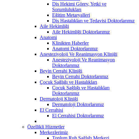
Diş Hekimi Görev, Yetki ve
Sorumlulukları
Eğitim Metaryalleri
Diş Hastalıkları ve Tedavisi Doktorlarımız
Aile Hekimliği
Aile Hekimliği Doktorlarımız
Anatomi
Klinikten Haberler
Anatomi Doktorlarımız
Anesteziyoloji Ve Reanimasyon Kliniği
Anesteziyoloji Ve Reanimasyon
Doktorlarımız
Beyin Cerrahi Kliniği
Beyin Cerrahi Doktorlarımız
Çocuk Sağlığı ve Hastalıkları
Çocuk Sağlığı ve Hastalıkları
Doktorlarımız
Dermatoloji Kliniği
Dermatoloji Doktorlarımız
El Cerrahisi
El Cerrahisi Doktorlarımız
Özellikli Hizmetler
Merkezlerimiz
Toplum Ruh Sağlığı Merkezi