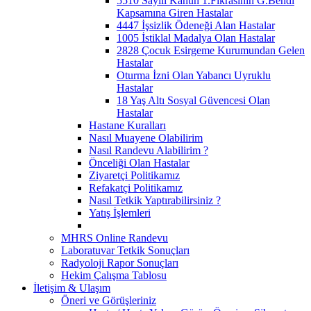
5510 Sayılı Kanun 1.Fıkrasının G.Bendi
Kapsamına Giren Hastalar
4447 İşsizlik Ödeneği Alan Hastalar
1005 İstiklal Madalya Olan Hastalar
2828 Çocuk Esirgeme Kurumundan Gelen
Hastalar
Oturma İzni Olan Yabancı Uyruklu
Hastalar
18 Yaş Altı Sosyal Güvencesi Olan
Hastalar
Hastane Kuralları
Nasıl Muayene Olabilirim
Nasıl Randevu Alabilirim ?
Önceliği Olan Hastalar
Ziyaretçi Politikamız
Refakatçi Politikamız
Nasıl Tetkik Yaptırabilirsiniz ?
Yatış İşlemleri
MHRS Online Randevu
Laboratuvar Tetkik Sonuçları
Radyoloji Rapor Sonuçları
Hekim Çalışma Tablosu
İletişim & Ulaşım
Öneri ve Görüşleriniz