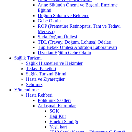
Anne Sütünün Önemi ve Başarılı Emzirme
Eğitimi
Doğum Salonu ve Bekleme
Gebe Okulu
ROP (Prematüre Retinopatisi Tanı ve Tedavi
Merkezi)
Suda Doğum Ünitesi
TDL (Travay, Doğum, Lohusa) Odaları
Tüp Bebek Ünitesi Androloji Laboratuvarı
Uzaktan Eğitim Gebe Okulu
Sağlık Turizmi
Sağlık Hizmetleri ve Hekimler
Tedavi Paketleri
Sağlık Turizmi Birimi
Hasta ve Ziyaretçiler
Şehrimiz
Yönlendirme
Hasta Rehberi
Poliklinik Saatleri
Anlaşmalı Kurumlar
SGK
Bağ-Kur
Emekli Sandığı
Yeşil kart