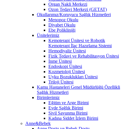
Organ Nakli Merkezi
Ozon Tedavi Merkezi (GETAT)
Okullarımız/Koruyucu Sağlık Hizmetleri
Menopoz Okulu
Diyabet Okulu
Ebe Polikliniği
Ünitelerimiz
Kemoterapi Ünitesi ve Robotik
Kemoterapi İlaç Hazırlama Sistemi
Hemodiyaliz Ünitesi
Fizik Tedavi ve Rehabilitasyon Ünitesi
İnme Ünitesi
Endoskopi Ünitesi
Kozmetoloji Ünitesi
Uyku Bozuklukları Ünitesi
Triloji Ünitesi
Kamu Hastaneleri Genel Müdürlüğü Özellikli
Sağlık Hizmetleri
Birimlerimiz
Eğitim ve Arge Birimi
Evde Sağlık Birimi
Sivil Savunma Birimi
Kadına Şiddet İzlem Birimi
Anne&Bebek
Anne Dostu ve Bebek Dostu