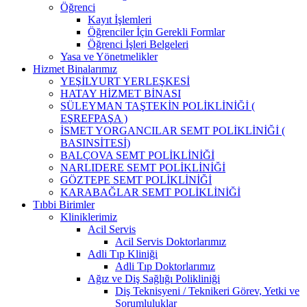
Öğrenci
Kayıt İşlemleri
Öğrenciler İçin Gerekli Formlar
Öğrenci İşleri Belgeleri
Yasa ve Yönetmelikler
Hizmet Binalarımız
YEŞİLYURT YERLEŞKESİ
HATAY HİZMET BİNASI
SÜLEYMAN TAŞTEKİN POLİKLİNİĞİ (
EŞREFPAŞA )
İSMET YORGANCILAR SEMT POLİKLİNİĞİ (
BASINSİTESİ)
BALÇOVA SEMT POLİKLİNİĞİ
NARLIDERE SEMT POLİKLİNİĞİ
GÖZTEPE SEMT POLİKLİNİĞİ
KARABAĞLAR SEMT POLİKLİNİĞİ
Tıbbi Birimler
Kliniklerimiz
Acil Servis
Acil Servis Doktorlarımız
Adli Tıp Kliniği
Adli Tıp Doktorlarımız
Ağız ve Diş Sağlığı Polikliniği
Diş Teknisyeni / Teknikeri Görev, Yetki ve
Sorumluluklar