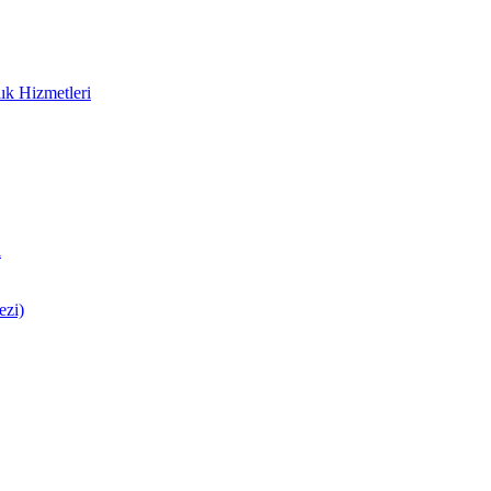
ık Hizmetleri
i
ezi)