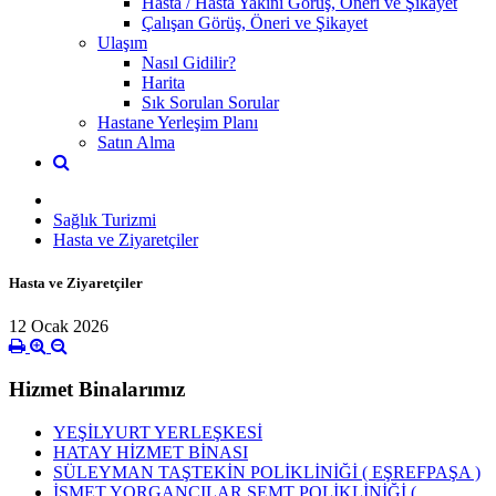
Hasta / Hasta Yakını Görüş, Öneri ve Şikayet
Çalışan Görüş, Öneri ve Şikayet
Ulaşım
Nasıl Gidilir?
Harita
Sık Sorulan Sorular
Hastane Yerleşim Planı
Satın Alma
Sağlık Turizmi
Hasta ve Ziyaretçiler
Hasta ve Ziyaretçiler
12 Ocak 2026
Hizmet Binalarımız
YEŞİLYURT YERLEŞKESİ
HATAY HİZMET BİNASI
SÜLEYMAN TAŞTEKİN POLİKLİNİĞİ ( EŞREFPAŞA )
İSMET YORGANCILAR SEMT POLİKLİNİĞİ (