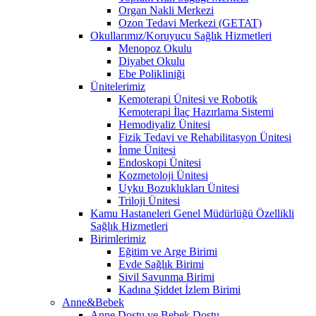
Organ Nakli Merkezi
Ozon Tedavi Merkezi (GETAT)
Okullarımız/Koruyucu Sağlık Hizmetleri
Menopoz Okulu
Diyabet Okulu
Ebe Polikliniği
Ünitelerimiz
Kemoterapi Ünitesi ve Robotik
Kemoterapi İlaç Hazırlama Sistemi
Hemodiyaliz Ünitesi
Fizik Tedavi ve Rehabilitasyon Ünitesi
İnme Ünitesi
Endoskopi Ünitesi
Kozmetoloji Ünitesi
Uyku Bozuklukları Ünitesi
Triloji Ünitesi
Kamu Hastaneleri Genel Müdürlüğü Özellikli
Sağlık Hizmetleri
Birimlerimiz
Eğitim ve Arge Birimi
Evde Sağlık Birimi
Sivil Savunma Birimi
Kadına Şiddet İzlem Birimi
Anne&Bebek
Anne Dostu ve Bebek Dostu