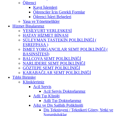
Öğrenci
Kayıt İşlemleri
Öğrenciler İçin Gerekli Formlar
Öğrenci İşleri Belgeleri
Yasa ve Yönetmelikler
Hizmet Binalarımız
YEŞİLYURT YERLEŞKESİ
HATAY HİZMET BİNASI
SÜLEYMAN TAŞTEKİN POLİKLİNİĞİ (
EŞREFPAŞA )
İSMET YORGANCILAR SEMT POLİKLİNİĞİ (
BASINSİTESİ)
BALÇOVA SEMT POLİKLİNİĞİ
NARLIDERE SEMT POLİKLİNİĞİ
GÖZTEPE SEMT POLİKLİNİĞİ
KARABAĞLAR SEMT POLİKLİNİĞİ
Tıbbi Birimler
Kliniklerimiz
Acil Servis
Acil Servis Doktorlarımız
Adli Tıp Kliniği
Adli Tıp Doktorlarımız
Ağız ve Diş Sağlığı Polikliniği
Diş Teknisyeni / Teknikeri Görev, Yetki ve
Sorumluluklar