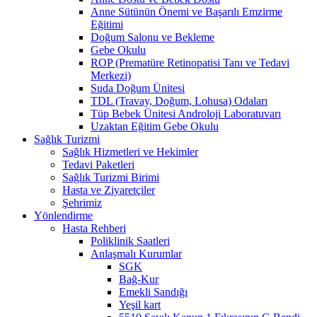
Anne Sütünün Önemi ve Başarılı Emzirme
Eğitimi
Doğum Salonu ve Bekleme
Gebe Okulu
ROP (Prematüre Retinopatisi Tanı ve Tedavi
Merkezi)
Suda Doğum Ünitesi
TDL (Travay, Doğum, Lohusa) Odaları
Tüp Bebek Ünitesi Androloji Laboratuvarı
Uzaktan Eğitim Gebe Okulu
Sağlık Turizmi
Sağlık Hizmetleri ve Hekimler
Tedavi Paketleri
Sağlık Turizmi Birimi
Hasta ve Ziyaretçiler
Şehrimiz
Yönlendirme
Hasta Rehberi
Poliklinik Saatleri
Anlaşmalı Kurumlar
SGK
Bağ-Kur
Emekli Sandığı
Yeşil kart