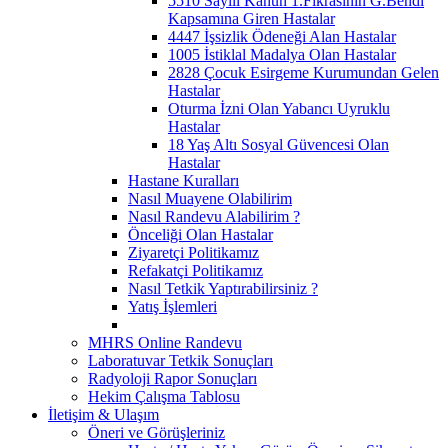
5510 Sayılı Kanun 1.Fıkrasının G.Bendi
Kapsamına Giren Hastalar
4447 İşsizlik Ödeneği Alan Hastalar
1005 İstiklal Madalya Olan Hastalar
2828 Çocuk Esirgeme Kurumundan Gelen
Hastalar
Oturma İzni Olan Yabancı Uyruklu
Hastalar
18 Yaş Altı Sosyal Güvencesi Olan
Hastalar
Hastane Kuralları
Nasıl Muayene Olabilirim
Nasıl Randevu Alabilirim ?
Önceliği Olan Hastalar
Ziyaretçi Politikamız
Refakatçi Politikamız
Nasıl Tetkik Yaptırabilirsiniz ?
Yatış İşlemleri
MHRS Online Randevu
Laboratuvar Tetkik Sonuçları
Radyoloji Rapor Sonuçları
Hekim Çalışma Tablosu
İletişim & Ulaşım
Öneri ve Görüşleriniz