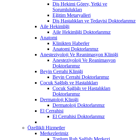
Diş Hekimi Görev, Yetki ve
Sorumlulukları
Eğitim Metaryalleri
Diş Hastalıkları ve Tedavisi Doktorlarımız
Aile Hekimliği
Aile Hekimliği Doktorlarımız
Anatomi
Klinikten Haberler
Anatomi Doktorlarımız
Anesteziyoloji Ve Reanimasyon Kliniği
Anesteziyoloji Ve Reanimasyon
Doktorlarımız
Beyin Cerrahi Kliniği
Beyin Cerrahi Doktorlarımız
Çocuk Sağlığı ve Hastalıkları
Çocuk Sağlığı ve Hastalıkları
Doktorlarımız
Dermatoloji Kliniği
Dermatoloji Doktorlarımız
El Cerrahisi
El Cerrahisi Doktorlarımız
Özellikli Hizmetler
Merkezlerimiz
Toplum Ruh Sağlığı Merkezi