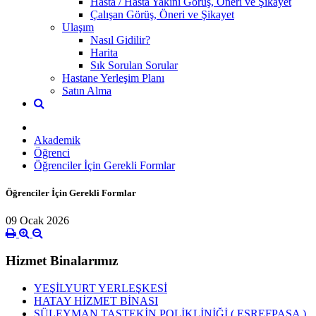
Hasta / Hasta Yakını Görüş, Öneri ve Şikayet
Çalışan Görüş, Öneri ve Şikayet
Ulaşım
Nasıl Gidilir?
Harita
Sık Sorulan Sorular
Hastane Yerleşim Planı
Satın Alma
Akademik
Öğrenci
Öğrenciler İçin Gerekli Formlar
Öğrenciler İçin Gerekli Formlar
09 Ocak 2026
Hizmet Binalarımız
YEŞİLYURT YERLEŞKESİ
HATAY HİZMET BİNASI
SÜLEYMAN TAŞTEKİN POLİKLİNİĞİ ( EŞREFPAŞA )