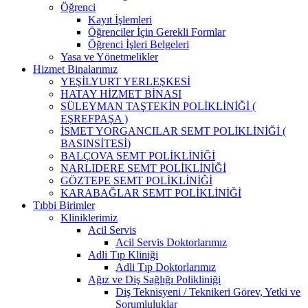
Öğrenci
Kayıt İşlemleri
Öğrenciler İçin Gerekli Formlar
Öğrenci İşleri Belgeleri
Yasa ve Yönetmelikler
Hizmet Binalarımız
YEŞİLYURT YERLEŞKESİ
HATAY HİZMET BİNASI
SÜLEYMAN TAŞTEKİN POLİKLİNİĞİ (
EŞREFPAŞA )
İSMET YORGANCILAR SEMT POLİKLİNİĞİ (
BASINSİTESİ)
BALÇOVA SEMT POLİKLİNİĞİ
NARLIDERE SEMT POLİKLİNİĞİ
GÖZTEPE SEMT POLİKLİNİĞİ
KARABAĞLAR SEMT POLİKLİNİĞİ
Tıbbi Birimler
Kliniklerimiz
Acil Servis
Acil Servis Doktorlarımız
Adli Tıp Kliniği
Adli Tıp Doktorlarımız
Ağız ve Diş Sağlığı Polikliniği
Diş Teknisyeni / Teknikeri Görev, Yetki ve
Sorumluluklar