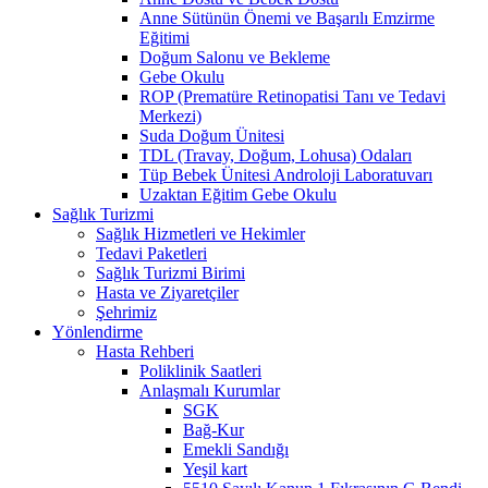
Anne Sütünün Önemi ve Başarılı Emzirme
Eğitimi
Doğum Salonu ve Bekleme
Gebe Okulu
ROP (Prematüre Retinopatisi Tanı ve Tedavi
Merkezi)
Suda Doğum Ünitesi
TDL (Travay, Doğum, Lohusa) Odaları
Tüp Bebek Ünitesi Androloji Laboratuvarı
Uzaktan Eğitim Gebe Okulu
Sağlık Turizmi
Sağlık Hizmetleri ve Hekimler
Tedavi Paketleri
Sağlık Turizmi Birimi
Hasta ve Ziyaretçiler
Şehrimiz
Yönlendirme
Hasta Rehberi
Poliklinik Saatleri
Anlaşmalı Kurumlar
SGK
Bağ-Kur
Emekli Sandığı
Yeşil kart