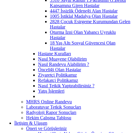
5510 Sayılı Kanun 1.Fıkrasının G.Bendi
Kapsamına Giren Hastalar
4447 İşsizlik Ödeneği Alan Hastalar
1005 İstiklal Madalya Olan Hastalar
2828 Çocuk Esirgeme Kurumundan Gelen
Hastalar
Oturma İzni Olan Yabancı Uyruklu
Hastalar
18 Yaş Altı Sosyal Güvencesi Olan
Hastalar
Hastane Kuralları
Nasıl Muayene Olabilirim
Nasıl Randevu Alabilirim ?
Önceliği Olan Hastalar
Ziyaretçi Politikamız
Refakatçi Politikamız
Nasıl Tetkik Yaptırabilirsiniz ?
Yatış İşlemleri
MHRS Online Randevu
Laboratuvar Tetkik Sonuçları
Radyoloji Rapor Sonuçları
Hekim Çalışma Tablosu
İletişim & Ulaşım
Öneri ve Görüşleriniz