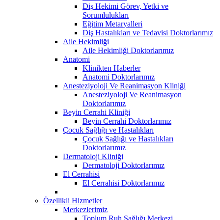
Diş Hekimi Görev, Yetki ve
Sorumlulukları
Eğitim Metaryalleri
Diş Hastalıkları ve Tedavisi Doktorlarımız
Aile Hekimliği
Aile Hekimliği Doktorlarımız
Anatomi
Klinikten Haberler
Anatomi Doktorlarımız
Anesteziyoloji Ve Reanimasyon Kliniği
Anesteziyoloji Ve Reanimasyon
Doktorlarımız
Beyin Cerrahi Kliniği
Beyin Cerrahi Doktorlarımız
Çocuk Sağlığı ve Hastalıkları
Çocuk Sağlığı ve Hastalıkları
Doktorlarımız
Dermatoloji Kliniği
Dermatoloji Doktorlarımız
El Cerrahisi
El Cerrahisi Doktorlarımız
Özellikli Hizmetler
Merkezlerimiz
Toplum Ruh Sağlığı Merkezi