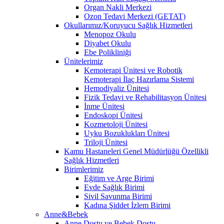
Organ Nakli Merkezi
Ozon Tedavi Merkezi (GETAT)
Okullarımız/Koruyucu Sağlık Hizmetleri
Menopoz Okulu
Diyabet Okulu
Ebe Polikliniği
Ünitelerimiz
Kemoterapi Ünitesi ve Robotik
Kemoterapi İlaç Hazırlama Sistemi
Hemodiyaliz Ünitesi
Fizik Tedavi ve Rehabilitasyon Ünitesi
İnme Ünitesi
Endoskopi Ünitesi
Kozmetoloji Ünitesi
Uyku Bozuklukları Ünitesi
Triloji Ünitesi
Kamu Hastaneleri Genel Müdürlüğü Özellikli
Sağlık Hizmetleri
Birimlerimiz
Eğitim ve Arge Birimi
Evde Sağlık Birimi
Sivil Savunma Birimi
Kadına Şiddet İzlem Birimi
Anne&Bebek
Anne Dostu ve Bebek Dostu