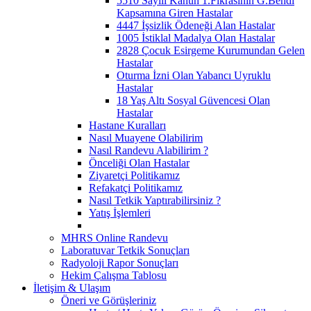
5510 Sayılı Kanun 1.Fıkrasının G.Bendi
Kapsamına Giren Hastalar
4447 İşsizlik Ödeneği Alan Hastalar
1005 İstiklal Madalya Olan Hastalar
2828 Çocuk Esirgeme Kurumundan Gelen
Hastalar
Oturma İzni Olan Yabancı Uyruklu
Hastalar
18 Yaş Altı Sosyal Güvencesi Olan
Hastalar
Hastane Kuralları
Nasıl Muayene Olabilirim
Nasıl Randevu Alabilirim ?
Önceliği Olan Hastalar
Ziyaretçi Politikamız
Refakatçi Politikamız
Nasıl Tetkik Yaptırabilirsiniz ?
Yatış İşlemleri
MHRS Online Randevu
Laboratuvar Tetkik Sonuçları
Radyoloji Rapor Sonuçları
Hekim Çalışma Tablosu
İletişim & Ulaşım
Öneri ve Görüşleriniz