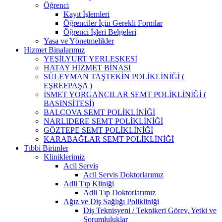
Öğrenci
Kayıt İşlemleri
Öğrenciler İçin Gerekli Formlar
Öğrenci İşleri Belgeleri
Yasa ve Yönetmelikler
Hizmet Binalarımız
YEŞİLYURT YERLEŞKESİ
HATAY HİZMET BİNASI
SÜLEYMAN TAŞTEKİN POLİKLİNİĞİ (
EŞREFPAŞA )
İSMET YORGANCILAR SEMT POLİKLİNİĞİ (
BASINSİTESİ)
BALÇOVA SEMT POLİKLİNİĞİ
NARLIDERE SEMT POLİKLİNİĞİ
GÖZTEPE SEMT POLİKLİNİĞİ
KARABAĞLAR SEMT POLİKLİNİĞİ
Tıbbi Birimler
Kliniklerimiz
Acil Servis
Acil Servis Doktorlarımız
Adli Tıp Kliniği
Adli Tıp Doktorlarımız
Ağız ve Diş Sağlığı Polikliniği
Diş Teknisyeni / Teknikeri Görev, Yetki ve
Sorumluluklar