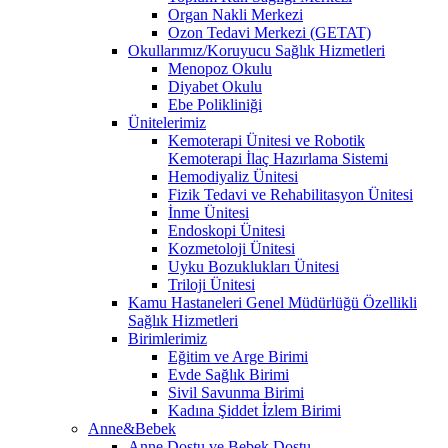
Organ Nakli Merkezi
Ozon Tedavi Merkezi (GETAT)
Okullarımız/Koruyucu Sağlık Hizmetleri
Menopoz Okulu
Diyabet Okulu
Ebe Polikliniği
Ünitelerimiz
Kemoterapi Ünitesi ve Robotik
Kemoterapi İlaç Hazırlama Sistemi
Hemodiyaliz Ünitesi
Fizik Tedavi ve Rehabilitasyon Ünitesi
İnme Ünitesi
Endoskopi Ünitesi
Kozmetoloji Ünitesi
Uyku Bozuklukları Ünitesi
Triloji Ünitesi
Kamu Hastaneleri Genel Müdürlüğü Özellikli
Sağlık Hizmetleri
Birimlerimiz
Eğitim ve Arge Birimi
Evde Sağlık Birimi
Sivil Savunma Birimi
Kadına Şiddet İzlem Birimi
Anne&Bebek
Anne Dostu ve Bebek Dostu