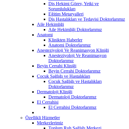
Diş Hekimi Görev, Yetki ve
Sorumlulukları
Eğitim Metaryalleri
Diş Hastalıkları ve Tedavisi Doktorlarımız
Aile Hekimliği
Aile Hekimliği Doktorlarımız
Anatomi
Klinikten Haberler
Anatomi Doktorlarımız
Anesteziyoloji Ve Reanimasyon Kliniği
Anesteziyoloji Ve Reanimasyon
Doktorlarımız
Beyin Cerrahi Kliniği
Beyin Cerrahi Doktorlarımız
Çocuk Sağlığı ve Hastalıkları
Çocuk Sağlığı ve Hastalıkları
Doktorlarımız
Dermatoloji Kliniği
Dermatoloji Doktorlarımız
El Cerrahisi
El Cerrahisi Doktorlarımız
Özellikli Hizmetler
Merkezlerimiz
Toplum Ruh Sağlığı Merkezi