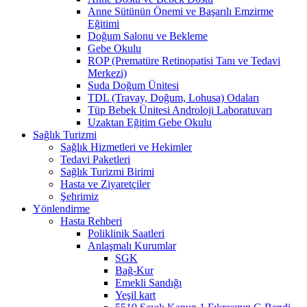
Anne Sütünün Önemi ve Başarılı Emzirme
Eğitimi
Doğum Salonu ve Bekleme
Gebe Okulu
ROP (Prematüre Retinopatisi Tanı ve Tedavi
Merkezi)
Suda Doğum Ünitesi
TDL (Travay, Doğum, Lohusa) Odaları
Tüp Bebek Ünitesi Androloji Laboratuvarı
Uzaktan Eğitim Gebe Okulu
Sağlık Turizmi
Sağlık Hizmetleri ve Hekimler
Tedavi Paketleri
Sağlık Turizmi Birimi
Hasta ve Ziyaretçiler
Şehrimiz
Yönlendirme
Hasta Rehberi
Poliklinik Saatleri
Anlaşmalı Kurumlar
SGK
Bağ-Kur
Emekli Sandığı
Yeşil kart