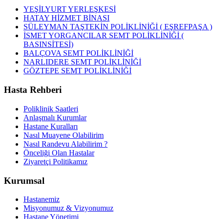
YEŞİLYURT YERLEŞKESİ
HATAY HİZMET BİNASI
SÜLEYMAN TAŞTEKİN POLİKLİNİĞİ ( EŞREFPAŞA )
İSMET YORGANCILAR SEMT POLİKLİNİĞİ (
BASINSİTESİ)
BALÇOVA SEMT POLİKLİNİĞİ
NARLIDERE SEMT POLİKLİNİĞİ
GÖZTEPE SEMT POLİKLİNİĞİ
Hasta Rehberi
Poliklinik Saatleri
Anlaşmalı Kurumlar
Hastane Kuralları
Nasıl Muayene Olabilirim
Nasıl Randevu Alabilirim ?
Önceliği Olan Hastalar
Ziyaretçi Politikamız
Kurumsal
Hastanemiz
Misyonumuz & Vizyonumuz
Hastane Yönetimi