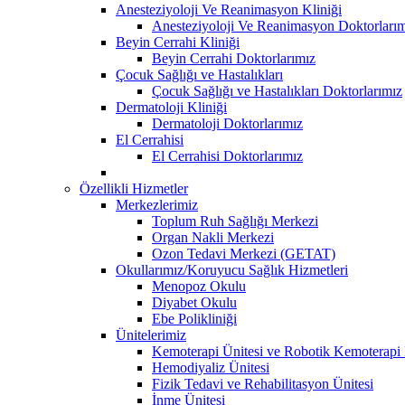
Anesteziyoloji Ve Reanimasyon Kliniği
Anesteziyoloji Ve Reanimasyon Doktorları
Beyin Cerrahi Kliniği
Beyin Cerrahi Doktorlarımız
Çocuk Sağlığı ve Hastalıkları
Çocuk Sağlığı ve Hastalıkları Doktorlarımız
Dermatoloji Kliniği
Dermatoloji Doktorlarımız
El Cerrahisi
El Cerrahisi Doktorlarımız
Özellikli Hizmetler
Merkezlerimiz
Toplum Ruh Sağlığı Merkezi
Organ Nakli Merkezi
Ozon Tedavi Merkezi (GETAT)
Okullarımız/Koruyucu Sağlık Hizmetleri
Menopoz Okulu
Diyabet Okulu
Ebe Polikliniği
Ünitelerimiz
Kemoterapi Ünitesi ve Robotik Kemoterapi 
Hemodiyaliz Ünitesi
Fizik Tedavi ve Rehabilitasyon Ünitesi
İnme Ünitesi