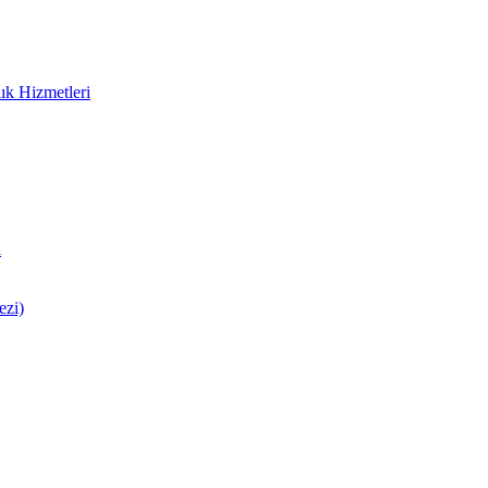
ık Hizmetleri
i
ezi)