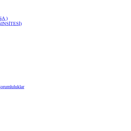
A )
INSİTESİ)
Sorumluluklar