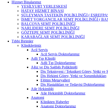
Hizmet Binalarımız
YEŞİLYURT YERLEŞKESİ
HATAY HİZMET BİNASI
SÜLEYMAN TAŞTEKİN POLİKLİNİĞİ ( EŞREFPAŞ
İSMET YORGANCILAR SEMT POLİKLİNİĞİ ( BAS
BALÇOVA SEMT POLİKLİNİĞİ
NARLIDERE SEMT POLİKLİNİĞİ
GÖZTEPE SEMT POLİKLİNİĞİ
KARABAĞLAR SEMT POLİKLİNİĞİ
Tıbbi Birimler
Kliniklerimiz
Acil Servis
Acil Servis Doktorlarımız
Adli Tıp Kliniği
Adli Tıp Doktorlarımız
Ağız ve Diş Sağlığı Polikliniği
Diş Teknisyeni / Teknikeri Görev, Yetki ve 
Diş Hekimi Görev, Yetki ve Sorumlulukları
Eğitim Metaryalleri
Diş Hastalıkları ve Tedavisi Doktorlarımız
Aile Hekimliği
Aile Hekimliği Doktorlarımız
Anatomi
Klinikten Haberler
Anatomi Doktorlarımız