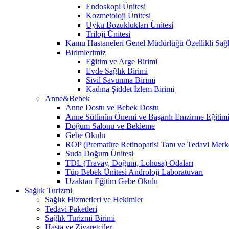
Endoskopi Ünitesi
Kozmetoloji Ünitesi
Uyku Bozuklukları Ünitesi
Triloji Ünitesi
Kamu Hastaneleri Genel Müdürlüğü Özellikli Sağl
Birimlerimiz
Eğitim ve Arge Birimi
Evde Sağlık Birimi
Sivil Savunma Birimi
Kadına Şiddet İzlem Birimi
Anne&Bebek
Anne Dostu ve Bebek Dostu
Anne Sütünün Önemi ve Başarılı Emzirme Eğitim
Doğum Salonu ve Bekleme
Gebe Okulu
ROP (Prematüre Retinopatisi Tanı ve Tedavi Merk
Suda Doğum Ünitesi
TDL (Travay, Doğum, Lohusa) Odaları
Tüp Bebek Ünitesi Androloji Laboratuvarı
Uzaktan Eğitim Gebe Okulu
Sağlık Turizmi
Sağlık Hizmetleri ve Hekimler
Tedavi Paketleri
Sağlık Turizmi Birimi
Hasta ve Ziyaretçiler