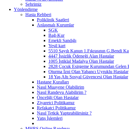
Şehrimiz
Yönlendirme
Hasta Rehberi
Poliklinik Saatleri
Anlaşmalı Kurumlar
SGK
Bağ-Kur
Emekli Sandığı
Yeşil kart
5510 Sayılı Kanun 1.Fıkrasının G.Bendi Ka
4447 İşsizlik Ödeneği Alan Hastalar
1005 İstiklal Madalya Olan Hastalar
2828 Çocuk Esirgeme Kurumundan Gelen H
Oturma İzni Olan Yabancı Uyruklu Hastalar
18 Yaş Altı Sosyal Güvencesi Olan Hastalar
Hastane Kuralları
Nasıl Muayene Olabilirim
Nasıl Randevu Alabilirim ?
Önceliği Olan Hastalar
Ziyaretçi Politikamız
Refakatçi Politikamız
Nasıl Tetkik Yaptırabilirsiniz ?
Yatış İşlemleri
MHRS Online Randevu