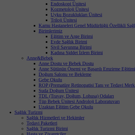
Endoskopi Ünitesi
Kozmetoloji Ünitesi
Uyku Bozuklukları Ünitesi
Triloji Ünitesi
Kamu Hastaneleri Genel Müdürlüğü Özellikli Sağl
Birimlerimiz
Eğitim ve Arge Birimi
Evde Sağlık Birimi
Sivil Savunma Birimi
Kadına Şiddet İzlem Birimi
Anne&Bebek
Anne Dostu ve Bebek Dostu
Anne Sütünün Önemi ve Başarılı Emzirme Eğitim
Doğum Salonu ve Bekleme
Gebe Okulu
ROP (Prematüre Retinopatisi Tanı ve Tedavi Merk
Suda Doğum Ünitesi
TDL (Travay, Doğum, Lohusa) Odaları
Tüp Bebek Ünitesi Androloji Laboratuvarı
Uzaktan Eğitim Gebe Okulu
Sağlık Turizmi
Sağlık Hizmetleri ve Hekimler
Tedavi Paketleri
Sağlık Turizmi Birimi
Hasta ve Ziyaretçiler