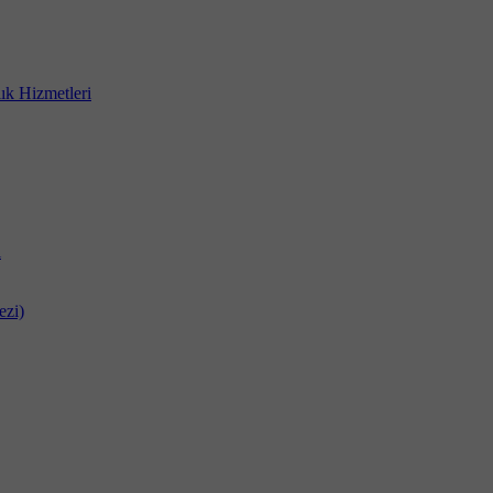
ık Hizmetleri
i
ezi)