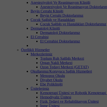
Anesteziyoloji Ve Reanimasyon Kliniği
Anesteziyoloji Ve Reanimasyon Doktorları
Beyin Cerrahi Kliniği
Beyin Cerrahi Doktorlarımız
Çocuk Sağlığı ve Hastalıkları
Çocuk Sağlığı ve Hastalıkları Doktorlarımız
Dermatoloji Kliniği
Dermatoloji Doktorlarımız
El Cerrahisi
El Cerrahisi Doktorlarımız
Özellikli Hizmetler
Merkezlerimiz
Toplum Ruh Sağlığı Merkezi
Organ Nakli Merkezi
Ozon Tedavi Merkezi (GETAT)
Okullarımız/Koruyucu Sağlık Hizmetleri
Menopoz Okulu
Diyabet Okulu
Ebe Polikliniği
Ünitelerimiz
Kemoterapi Ünitesi ve Robotik Kemoterapi 
Hemodiyaliz Ünitesi
Fizik Tedavi ve Rehabilitasyon Ünitesi
İnme Ünitesi