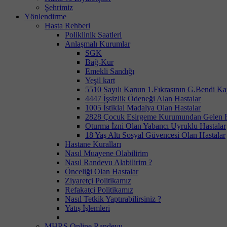
Şehrimiz
Yönlendirme
Hasta Rehberi
Poliklinik Saatleri
Anlaşmalı Kurumlar
SGK
Bağ-Kur
Emekli Sandığı
Yeşil kart
5510 Sayılı Kanun 1.Fıkrasının G.Bendi Ka
4447 İşsizlik Ödeneği Alan Hastalar
1005 İstiklal Madalya Olan Hastalar
2828 Çocuk Esirgeme Kurumundan Gelen H
Oturma İzni Olan Yabancı Uyruklu Hastalar
18 Yaş Altı Sosyal Güvencesi Olan Hastalar
Hastane Kuralları
Nasıl Muayene Olabilirim
Nasıl Randevu Alabilirim ?
Önceliği Olan Hastalar
Ziyaretçi Politikamız
Refakatçi Politikamız
Nasıl Tetkik Yaptırabilirsiniz ?
Yatış İşlemleri
MHRS Online Randevu