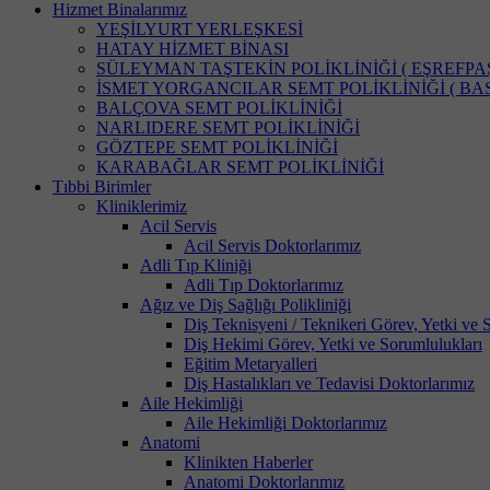
Hizmet Binalarımız
YEŞİLYURT YERLEŞKESİ
HATAY HİZMET BİNASI
SÜLEYMAN TAŞTEKİN POLİKLİNİĞİ ( EŞREFPAŞ
İSMET YORGANCILAR SEMT POLİKLİNİĞİ ( BAS
BALÇOVA SEMT POLİKLİNİĞİ
NARLIDERE SEMT POLİKLİNİĞİ
GÖZTEPE SEMT POLİKLİNİĞİ
KARABAĞLAR SEMT POLİKLİNİĞİ
Tıbbi Birimler
Kliniklerimiz
Acil Servis
Acil Servis Doktorlarımız
Adli Tıp Kliniği
Adli Tıp Doktorlarımız
Ağız ve Diş Sağlığı Polikliniği
Diş Teknisyeni / Teknikeri Görev, Yetki ve 
Diş Hekimi Görev, Yetki ve Sorumlulukları
Eğitim Metaryalleri
Diş Hastalıkları ve Tedavisi Doktorlarımız
Aile Hekimliği
Aile Hekimliği Doktorlarımız
Anatomi
Klinikten Haberler
Anatomi Doktorlarımız