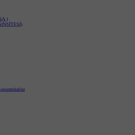
A )
INSİTESİ)
Sorumluluklar