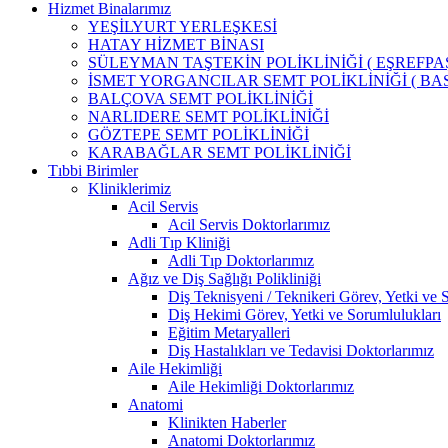
Hizmet Binalarımız
YEŞİLYURT YERLEŞKESİ
HATAY HİZMET BİNASI
SÜLEYMAN TAŞTEKİN POLİKLİNİĞİ ( EŞREFPAŞ
İSMET YORGANCILAR SEMT POLİKLİNİĞİ ( BAS
BALÇOVA SEMT POLİKLİNİĞİ
NARLIDERE SEMT POLİKLİNİĞİ
GÖZTEPE SEMT POLİKLİNİĞİ
KARABAĞLAR SEMT POLİKLİNİĞİ
Tıbbi Birimler
Kliniklerimiz
Acil Servis
Acil Servis Doktorlarımız
Adli Tıp Kliniği
Adli Tıp Doktorlarımız
Ağız ve Diş Sağlığı Polikliniği
Diş Teknisyeni / Teknikeri Görev, Yetki ve 
Diş Hekimi Görev, Yetki ve Sorumlulukları
Eğitim Metaryalleri
Diş Hastalıkları ve Tedavisi Doktorlarımız
Aile Hekimliği
Aile Hekimliği Doktorlarımız
Anatomi
Klinikten Haberler
Anatomi Doktorlarımız