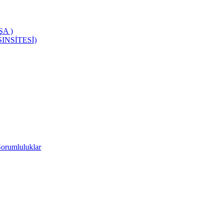
A )
INSİTESİ)
Sorumluluklar