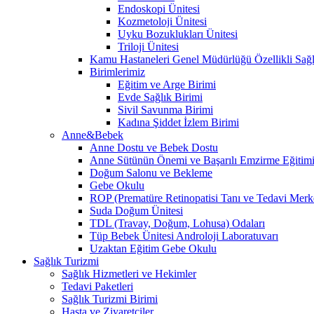
Endoskopi Ünitesi
Kozmetoloji Ünitesi
Uyku Bozuklukları Ünitesi
Triloji Ünitesi
Kamu Hastaneleri Genel Müdürlüğü Özellikli Sağl
Birimlerimiz
Eğitim ve Arge Birimi
Evde Sağlık Birimi
Sivil Savunma Birimi
Kadına Şiddet İzlem Birimi
Anne&Bebek
Anne Dostu ve Bebek Dostu
Anne Sütünün Önemi ve Başarılı Emzirme Eğitim
Doğum Salonu ve Bekleme
Gebe Okulu
ROP (Prematüre Retinopatisi Tanı ve Tedavi Merk
Suda Doğum Ünitesi
TDL (Travay, Doğum, Lohusa) Odaları
Tüp Bebek Ünitesi Androloji Laboratuvarı
Uzaktan Eğitim Gebe Okulu
Sağlık Turizmi
Sağlık Hizmetleri ve Hekimler
Tedavi Paketleri
Sağlık Turizmi Birimi
Hasta ve Ziyaretçiler