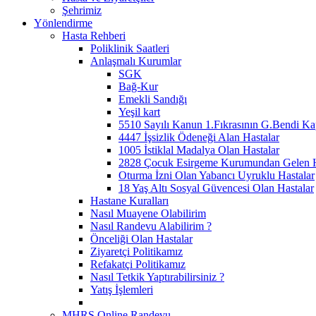
Şehrimiz
Yönlendirme
Hasta Rehberi
Poliklinik Saatleri
Anlaşmalı Kurumlar
SGK
Bağ-Kur
Emekli Sandığı
Yeşil kart
5510 Sayılı Kanun 1.Fıkrasının G.Bendi Ka
4447 İşsizlik Ödeneği Alan Hastalar
1005 İstiklal Madalya Olan Hastalar
2828 Çocuk Esirgeme Kurumundan Gelen H
Oturma İzni Olan Yabancı Uyruklu Hastalar
18 Yaş Altı Sosyal Güvencesi Olan Hastalar
Hastane Kuralları
Nasıl Muayene Olabilirim
Nasıl Randevu Alabilirim ?
Önceliği Olan Hastalar
Ziyaretçi Politikamız
Refakatçi Politikamız
Nasıl Tetkik Yaptırabilirsiniz ?
Yatış İşlemleri
MHRS Online Randevu