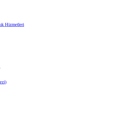
ık Hizmetleri
i
ezi)