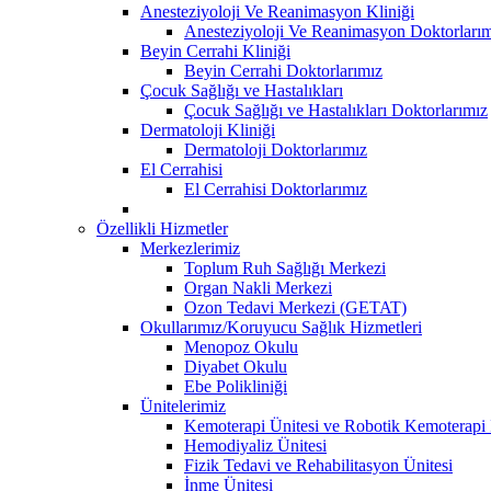
Anesteziyoloji Ve Reanimasyon Kliniği
Anesteziyoloji Ve Reanimasyon Doktorları
Beyin Cerrahi Kliniği
Beyin Cerrahi Doktorlarımız
Çocuk Sağlığı ve Hastalıkları
Çocuk Sağlığı ve Hastalıkları Doktorlarımız
Dermatoloji Kliniği
Dermatoloji Doktorlarımız
El Cerrahisi
El Cerrahisi Doktorlarımız
Özellikli Hizmetler
Merkezlerimiz
Toplum Ruh Sağlığı Merkezi
Organ Nakli Merkezi
Ozon Tedavi Merkezi (GETAT)
Okullarımız/Koruyucu Sağlık Hizmetleri
Menopoz Okulu
Diyabet Okulu
Ebe Polikliniği
Ünitelerimiz
Kemoterapi Ünitesi ve Robotik Kemoterapi 
Hemodiyaliz Ünitesi
Fizik Tedavi ve Rehabilitasyon Ünitesi
İnme Ünitesi