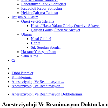
Laboratuvar Tetkik Sonuçları
Radyoloji Rapor Sonuçları
Hekim Çalışma Tablosu
İletişim & Ulaşım
Öneri ve Görüşleriniz
Hasta / Hasta Yakını Görüş, Öneri ve Şikayet
Çalışan Görüş, Öneri ve Şikayet
Ulaşım
Nasıl Gidilir?
Harita
Sık Sorulan Sorular
Hastane Yerleşim Planı
Satın Alma
Tıbbi Birimler
Kliniklerimiz
Anesteziyoloji Ve Reanimasyon ...
Anesteziyoloji Ve Reanimasyon ...
Anesteziyoloji Ve Reanimasyon Doktorlarımız
Anesteziyoloji Ve Reanimasyon Doktorlar