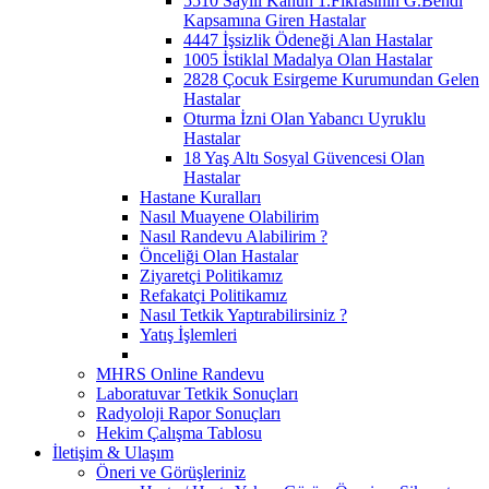
5510 Sayılı Kanun 1.Fıkrasının G.Bendi
Kapsamına Giren Hastalar
4447 İşsizlik Ödeneği Alan Hastalar
1005 İstiklal Madalya Olan Hastalar
2828 Çocuk Esirgeme Kurumundan Gelen
Hastalar
Oturma İzni Olan Yabancı Uyruklu
Hastalar
18 Yaş Altı Sosyal Güvencesi Olan
Hastalar
Hastane Kuralları
Nasıl Muayene Olabilirim
Nasıl Randevu Alabilirim ?
Önceliği Olan Hastalar
Ziyaretçi Politikamız
Refakatçi Politikamız
Nasıl Tetkik Yaptırabilirsiniz ?
Yatış İşlemleri
MHRS Online Randevu
Laboratuvar Tetkik Sonuçları
Radyoloji Rapor Sonuçları
Hekim Çalışma Tablosu
İletişim & Ulaşım
Öneri ve Görüşleriniz