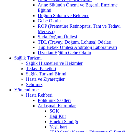
Anne Sütünün Önemi ve Başarılı Emzirme
Eğitimi
Doğum Salonu ve Bekleme
Gebe Okulu
ROP (Prematüre Retinopatisi Tanı ve Tedavi
Merkezi)
Suda Doğum Ünitesi
TDL (Travay, Doğum, Lohusa) Odaları
Tüp Bebek Ünitesi Androloji Laboratuvarı
Uzaktan Eğitim Gebe Okulu
Sağlık Turizmi
Sağlık Hizmetleri ve Hekimler
Tedavi Paketleri
Sağlık Turizmi Birimi
Hasta ve Ziyaretçiler
Şehrimiz
Yönlendirme
Hasta Rehberi
Poliklinik Saatleri
Anlaşmalı Kurumlar
SGK
Bağ-Kur
Emekli Sandığı
Yeşil kart