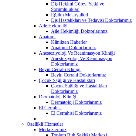
Diş Hekimi Görev, Yetki ve
Sorumlulukları
Eğitim Metaryalleri
Diş Hastalıkları ve Tedavisi Doktorlarımız
Aile Hekimliği
Aile Hekimliği Doktorlarımız
Anatomi
Klinikten Haberler
Anatomi Doktorlarımız
Anesteziyoloji Ve Reanimasyon Kliniği
Anesteziyoloji Ve Reanimasyon
Doktorlarımız
Beyin Cerrahi Kliniği
Beyin Cerrahi Doktorlarımız
Çocuk Sağlığı ve Hastalıkları
Çocuk Sağlığı ve Hastalıkları
Doktorlarımız
Dermatoloji Kliniği
Dermatoloji Doktorlarımız
El Cerrahisi
El Cerrahisi Doktorlarımız
Özellikli Hizmetler
Merkezlerimiz
Toplum Ruh Sağlığı Merkezi