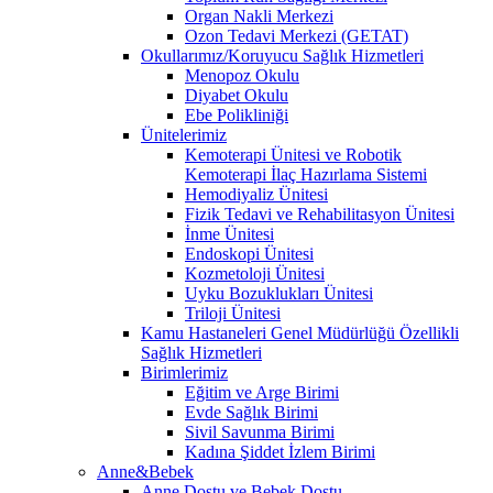
Organ Nakli Merkezi
Ozon Tedavi Merkezi (GETAT)
Okullarımız/Koruyucu Sağlık Hizmetleri
Menopoz Okulu
Diyabet Okulu
Ebe Polikliniği
Ünitelerimiz
Kemoterapi Ünitesi ve Robotik
Kemoterapi İlaç Hazırlama Sistemi
Hemodiyaliz Ünitesi
Fizik Tedavi ve Rehabilitasyon Ünitesi
İnme Ünitesi
Endoskopi Ünitesi
Kozmetoloji Ünitesi
Uyku Bozuklukları Ünitesi
Triloji Ünitesi
Kamu Hastaneleri Genel Müdürlüğü Özellikli
Sağlık Hizmetleri
Birimlerimiz
Eğitim ve Arge Birimi
Evde Sağlık Birimi
Sivil Savunma Birimi
Kadına Şiddet İzlem Birimi
Anne&Bebek
Anne Dostu ve Bebek Dostu