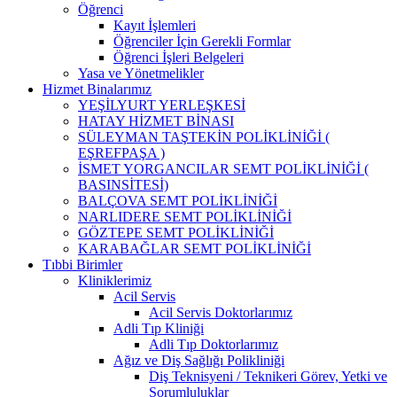
Öğrenci
Kayıt İşlemleri
Öğrenciler İçin Gerekli Formlar
Öğrenci İşleri Belgeleri
Yasa ve Yönetmelikler
Hizmet Binalarımız
YEŞİLYURT YERLEŞKESİ
HATAY HİZMET BİNASI
SÜLEYMAN TAŞTEKİN POLİKLİNİĞİ (
EŞREFPAŞA )
İSMET YORGANCILAR SEMT POLİKLİNİĞİ (
BASINSİTESİ)
BALÇOVA SEMT POLİKLİNİĞİ
NARLIDERE SEMT POLİKLİNİĞİ
GÖZTEPE SEMT POLİKLİNİĞİ
KARABAĞLAR SEMT POLİKLİNİĞİ
Tıbbi Birimler
Kliniklerimiz
Acil Servis
Acil Servis Doktorlarımız
Adli Tıp Kliniği
Adli Tıp Doktorlarımız
Ağız ve Diş Sağlığı Polikliniği
Diş Teknisyeni / Teknikeri Görev, Yetki ve
Sorumluluklar