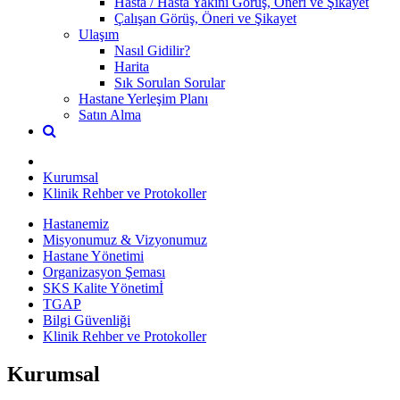
Hasta / Hasta Yakını Görüş, Öneri ve Şikayet
Çalışan Görüş, Öneri ve Şikayet
Ulaşım
Nasıl Gidilir?
Harita
Sık Sorulan Sorular
Hastane Yerleşim Planı
Satın Alma
Kurumsal
Klinik Rehber ve Protokoller
Hastanemiz
Misyonumuz & Vizyonumuz
Hastane Yönetimi
Organizasyon Şeması
SKS Kalite Yönetimİ
TGAP
Bilgi Güvenliği
Klinik Rehber ve Protokoller
Kurumsal