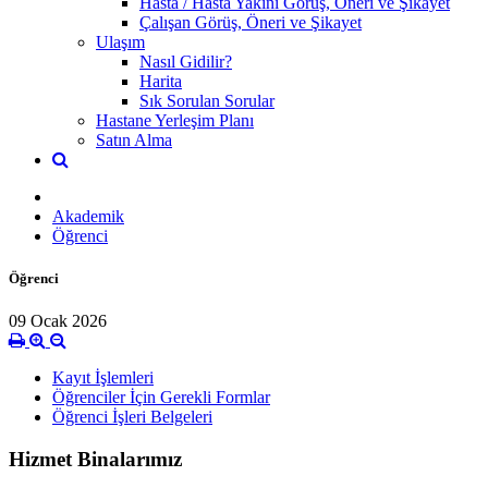
Hasta / Hasta Yakını Görüş, Öneri ve Şikayet
Çalışan Görüş, Öneri ve Şikayet
Ulaşım
Nasıl Gidilir?
Harita
Sık Sorulan Sorular
Hastane Yerleşim Planı
Satın Alma
Akademik
Öğrenci
Öğrenci
09 Ocak 2026
Kayıt İşlemleri
Öğrenciler İçin Gerekli Formlar
Öğrenci İşleri Belgeleri
Hizmet Binalarımız