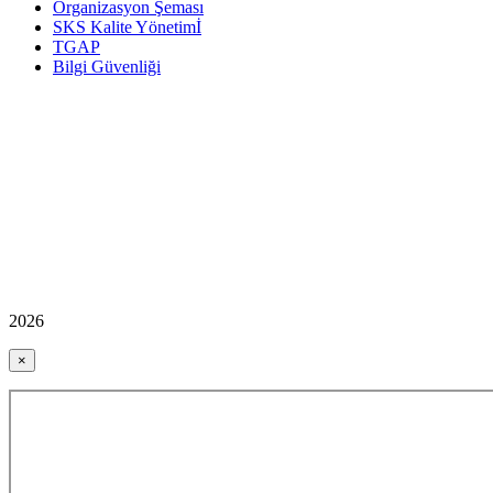
Organizasyon Şeması
SKS Kalite Yönetimİ
TGAP
Bilgi Güvenliği
2026
×