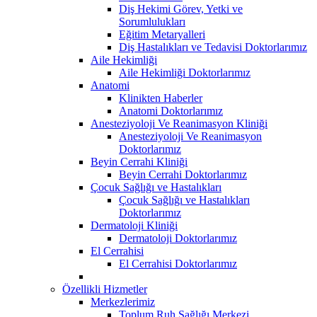
Diş Hekimi Görev, Yetki ve
Sorumlulukları
Eğitim Metaryalleri
Diş Hastalıkları ve Tedavisi Doktorlarımız
Aile Hekimliği
Aile Hekimliği Doktorlarımız
Anatomi
Klinikten Haberler
Anatomi Doktorlarımız
Anesteziyoloji Ve Reanimasyon Kliniği
Anesteziyoloji Ve Reanimasyon
Doktorlarımız
Beyin Cerrahi Kliniği
Beyin Cerrahi Doktorlarımız
Çocuk Sağlığı ve Hastalıkları
Çocuk Sağlığı ve Hastalıkları
Doktorlarımız
Dermatoloji Kliniği
Dermatoloji Doktorlarımız
El Cerrahisi
El Cerrahisi Doktorlarımız
Özellikli Hizmetler
Merkezlerimiz
Toplum Ruh Sağlığı Merkezi