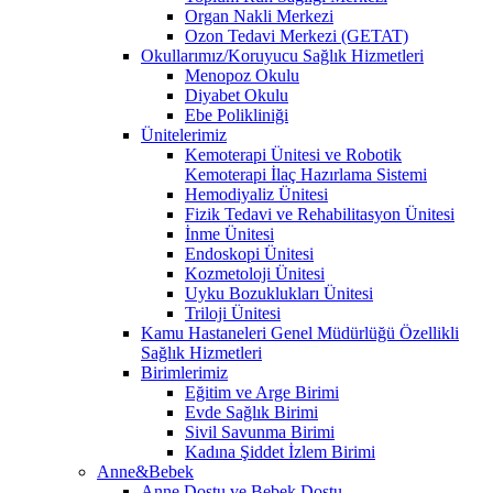
Organ Nakli Merkezi
Ozon Tedavi Merkezi (GETAT)
Okullarımız/Koruyucu Sağlık Hizmetleri
Menopoz Okulu
Diyabet Okulu
Ebe Polikliniği
Ünitelerimiz
Kemoterapi Ünitesi ve Robotik
Kemoterapi İlaç Hazırlama Sistemi
Hemodiyaliz Ünitesi
Fizik Tedavi ve Rehabilitasyon Ünitesi
İnme Ünitesi
Endoskopi Ünitesi
Kozmetoloji Ünitesi
Uyku Bozuklukları Ünitesi
Triloji Ünitesi
Kamu Hastaneleri Genel Müdürlüğü Özellikli
Sağlık Hizmetleri
Birimlerimiz
Eğitim ve Arge Birimi
Evde Sağlık Birimi
Sivil Savunma Birimi
Kadına Şiddet İzlem Birimi
Anne&Bebek
Anne Dostu ve Bebek Dostu