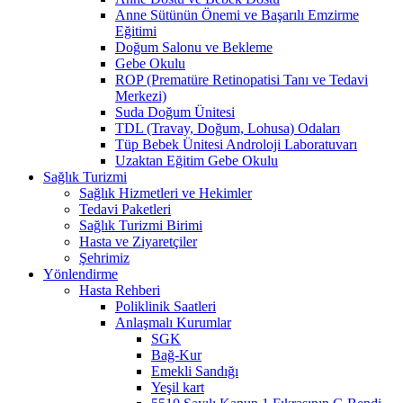
Anne Sütünün Önemi ve Başarılı Emzirme
Eğitimi
Doğum Salonu ve Bekleme
Gebe Okulu
ROP (Prematüre Retinopatisi Tanı ve Tedavi
Merkezi)
Suda Doğum Ünitesi
TDL (Travay, Doğum, Lohusa) Odaları
Tüp Bebek Ünitesi Androloji Laboratuvarı
Uzaktan Eğitim Gebe Okulu
Sağlık Turizmi
Sağlık Hizmetleri ve Hekimler
Tedavi Paketleri
Sağlık Turizmi Birimi
Hasta ve Ziyaretçiler
Şehrimiz
Yönlendirme
Hasta Rehberi
Poliklinik Saatleri
Anlaşmalı Kurumlar
SGK
Bağ-Kur
Emekli Sandığı
Yeşil kart