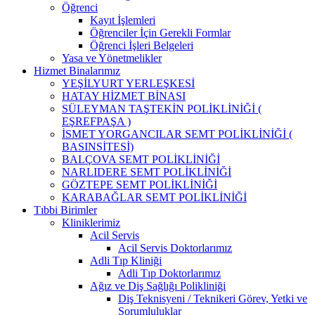
Öğrenci
Kayıt İşlemleri
Öğrenciler İçin Gerekli Formlar
Öğrenci İşleri Belgeleri
Yasa ve Yönetmelikler
Hizmet Binalarımız
YEŞİLYURT YERLEŞKESİ
HATAY HİZMET BİNASI
SÜLEYMAN TAŞTEKİN POLİKLİNİĞİ (
EŞREFPAŞA )
İSMET YORGANCILAR SEMT POLİKLİNİĞİ (
BASINSİTESİ)
BALÇOVA SEMT POLİKLİNİĞİ
NARLIDERE SEMT POLİKLİNİĞİ
GÖZTEPE SEMT POLİKLİNİĞİ
KARABAĞLAR SEMT POLİKLİNİĞİ
Tıbbi Birimler
Kliniklerimiz
Acil Servis
Acil Servis Doktorlarımız
Adli Tıp Kliniği
Adli Tıp Doktorlarımız
Ağız ve Diş Sağlığı Polikliniği
Diş Teknisyeni / Teknikeri Görev, Yetki ve
Sorumluluklar