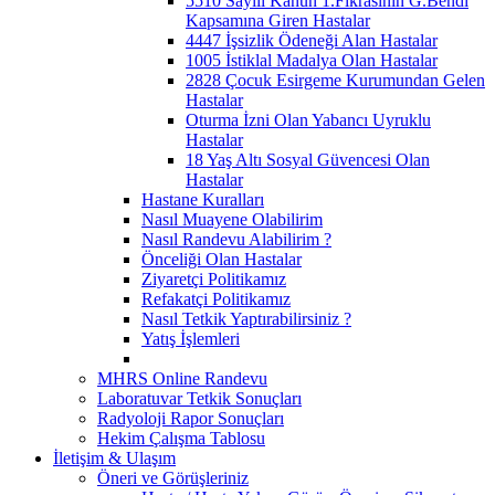
5510 Sayılı Kanun 1.Fıkrasının G.Bendi
Kapsamına Giren Hastalar
4447 İşsizlik Ödeneği Alan Hastalar
1005 İstiklal Madalya Olan Hastalar
2828 Çocuk Esirgeme Kurumundan Gelen
Hastalar
Oturma İzni Olan Yabancı Uyruklu
Hastalar
18 Yaş Altı Sosyal Güvencesi Olan
Hastalar
Hastane Kuralları
Nasıl Muayene Olabilirim
Nasıl Randevu Alabilirim ?
Önceliği Olan Hastalar
Ziyaretçi Politikamız
Refakatçi Politikamız
Nasıl Tetkik Yaptırabilirsiniz ?
Yatış İşlemleri
MHRS Online Randevu
Laboratuvar Tetkik Sonuçları
Radyoloji Rapor Sonuçları
Hekim Çalışma Tablosu
İletişim & Ulaşım
Öneri ve Görüşleriniz