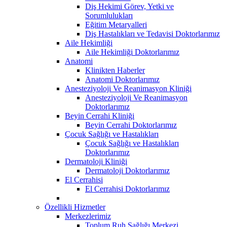
Diş Hekimi Görev, Yetki ve
Sorumlulukları
Eğitim Metaryalleri
Diş Hastalıkları ve Tedavisi Doktorlarımız
Aile Hekimliği
Aile Hekimliği Doktorlarımız
Anatomi
Klinikten Haberler
Anatomi Doktorlarımız
Anesteziyoloji Ve Reanimasyon Kliniği
Anesteziyoloji Ve Reanimasyon
Doktorlarımız
Beyin Cerrahi Kliniği
Beyin Cerrahi Doktorlarımız
Çocuk Sağlığı ve Hastalıkları
Çocuk Sağlığı ve Hastalıkları
Doktorlarımız
Dermatoloji Kliniği
Dermatoloji Doktorlarımız
El Cerrahisi
El Cerrahisi Doktorlarımız
Özellikli Hizmetler
Merkezlerimiz
Toplum Ruh Sağlığı Merkezi