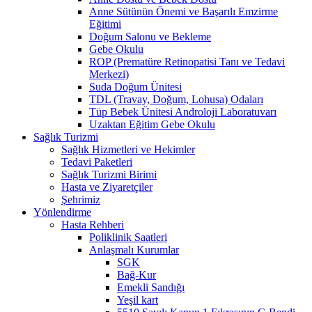
Anne Sütünün Önemi ve Başarılı Emzirme
Eğitimi
Doğum Salonu ve Bekleme
Gebe Okulu
ROP (Prematüre Retinopatisi Tanı ve Tedavi
Merkezi)
Suda Doğum Ünitesi
TDL (Travay, Doğum, Lohusa) Odaları
Tüp Bebek Ünitesi Androloji Laboratuvarı
Uzaktan Eğitim Gebe Okulu
Sağlık Turizmi
Sağlık Hizmetleri ve Hekimler
Tedavi Paketleri
Sağlık Turizmi Birimi
Hasta ve Ziyaretçiler
Şehrimiz
Yönlendirme
Hasta Rehberi
Poliklinik Saatleri
Anlaşmalı Kurumlar
SGK
Bağ-Kur
Emekli Sandığı
Yeşil kart