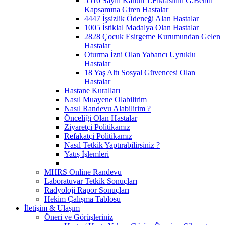
5510 Sayılı Kanun 1.Fıkrasının G.Bendi
Kapsamına Giren Hastalar
4447 İşsizlik Ödeneği Alan Hastalar
1005 İstiklal Madalya Olan Hastalar
2828 Çocuk Esirgeme Kurumundan Gelen
Hastalar
Oturma İzni Olan Yabancı Uyruklu
Hastalar
18 Yaş Altı Sosyal Güvencesi Olan
Hastalar
Hastane Kuralları
Nasıl Muayene Olabilirim
Nasıl Randevu Alabilirim ?
Önceliği Olan Hastalar
Ziyaretçi Politikamız
Refakatçi Politikamız
Nasıl Tetkik Yaptırabilirsiniz ?
Yatış İşlemleri
MHRS Online Randevu
Laboratuvar Tetkik Sonuçları
Radyoloji Rapor Sonuçları
Hekim Çalışma Tablosu
İletişim & Ulaşım
Öneri ve Görüşleriniz