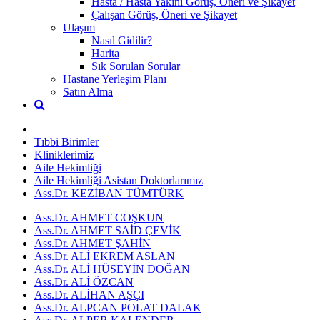
Hasta / Hasta Yakını Görüş, Öneri ve Şikayet
Çalışan Görüş, Öneri ve Şikayet
Ulaşım
Nasıl Gidilir?
Harita
Sık Sorulan Sorular
Hastane Yerleşim Planı
Satın Alma
Tıbbi Birimler
Kliniklerimiz
Aile Hekimliği
Aile Hekimliği Asistan Doktorlarımız
Ass.Dr. KEZİBAN TÜMTÜRK
Ass.Dr. AHMET COŞKUN
Ass.Dr. AHMET SAİD ÇEVİK
Ass.Dr. AHMET ŞAHİN
Ass.Dr. ALİ EKREM ASLAN
Ass.Dr. ALİ HÜSEYİN DOĞAN
Ass.Dr. ALİ ÖZCAN
Ass.Dr. ALİHAN AŞÇI
Ass.Dr. ALPCAN POLAT DALAK