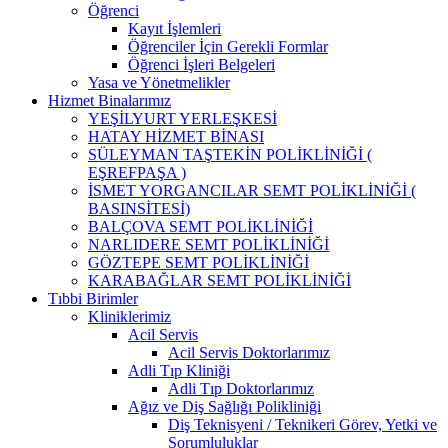
Öğrenci
Kayıt İşlemleri
Öğrenciler İçin Gerekli Formlar
Öğrenci İşleri Belgeleri
Yasa ve Yönetmelikler
Hizmet Binalarımız
YEŞİLYURT YERLEŞKESİ
HATAY HİZMET BİNASI
SÜLEYMAN TAŞTEKİN POLİKLİNİĞİ (
EŞREFPAŞA )
İSMET YORGANCILAR SEMT POLİKLİNİĞİ (
BASINSİTESİ)
BALÇOVA SEMT POLİKLİNİĞİ
NARLIDERE SEMT POLİKLİNİĞİ
GÖZTEPE SEMT POLİKLİNİĞİ
KARABAĞLAR SEMT POLİKLİNİĞİ
Tıbbi Birimler
Kliniklerimiz
Acil Servis
Acil Servis Doktorlarımız
Adli Tıp Kliniği
Adli Tıp Doktorlarımız
Ağız ve Diş Sağlığı Polikliniği
Diş Teknisyeni / Teknikeri Görev, Yetki ve
Sorumluluklar