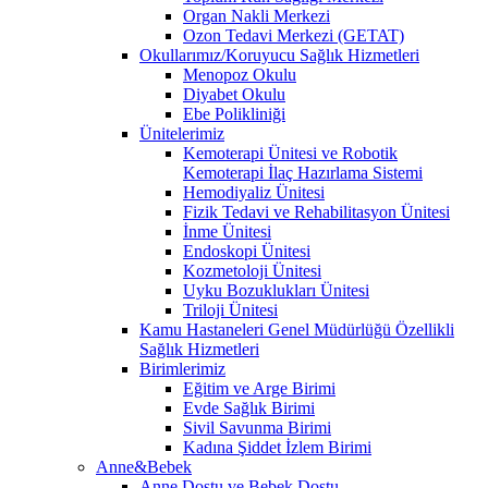
Organ Nakli Merkezi
Ozon Tedavi Merkezi (GETAT)
Okullarımız/Koruyucu Sağlık Hizmetleri
Menopoz Okulu
Diyabet Okulu
Ebe Polikliniği
Ünitelerimiz
Kemoterapi Ünitesi ve Robotik
Kemoterapi İlaç Hazırlama Sistemi
Hemodiyaliz Ünitesi
Fizik Tedavi ve Rehabilitasyon Ünitesi
İnme Ünitesi
Endoskopi Ünitesi
Kozmetoloji Ünitesi
Uyku Bozuklukları Ünitesi
Triloji Ünitesi
Kamu Hastaneleri Genel Müdürlüğü Özellikli
Sağlık Hizmetleri
Birimlerimiz
Eğitim ve Arge Birimi
Evde Sağlık Birimi
Sivil Savunma Birimi
Kadına Şiddet İzlem Birimi
Anne&Bebek
Anne Dostu ve Bebek Dostu