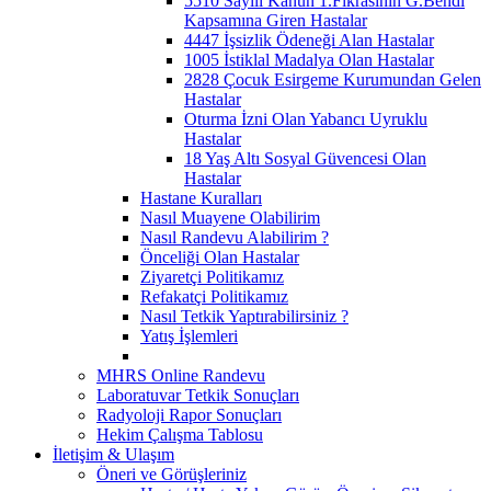
5510 Sayılı Kanun 1.Fıkrasının G.Bendi
Kapsamına Giren Hastalar
4447 İşsizlik Ödeneği Alan Hastalar
1005 İstiklal Madalya Olan Hastalar
2828 Çocuk Esirgeme Kurumundan Gelen
Hastalar
Oturma İzni Olan Yabancı Uyruklu
Hastalar
18 Yaş Altı Sosyal Güvencesi Olan
Hastalar
Hastane Kuralları
Nasıl Muayene Olabilirim
Nasıl Randevu Alabilirim ?
Önceliği Olan Hastalar
Ziyaretçi Politikamız
Refakatçi Politikamız
Nasıl Tetkik Yaptırabilirsiniz ?
Yatış İşlemleri
MHRS Online Randevu
Laboratuvar Tetkik Sonuçları
Radyoloji Rapor Sonuçları
Hekim Çalışma Tablosu
İletişim & Ulaşım
Öneri ve Görüşleriniz