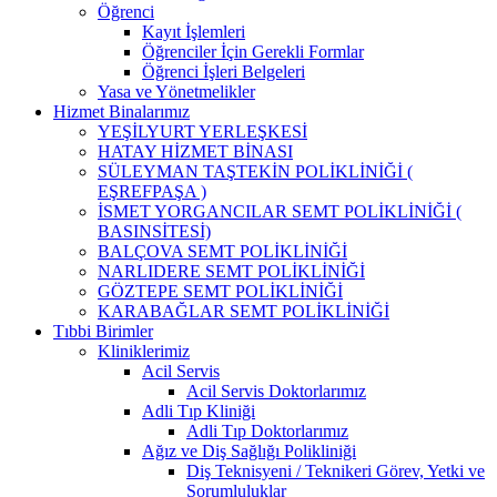
Öğrenci
Kayıt İşlemleri
Öğrenciler İçin Gerekli Formlar
Öğrenci İşleri Belgeleri
Yasa ve Yönetmelikler
Hizmet Binalarımız
YEŞİLYURT YERLEŞKESİ
HATAY HİZMET BİNASI
SÜLEYMAN TAŞTEKİN POLİKLİNİĞİ (
EŞREFPAŞA )
İSMET YORGANCILAR SEMT POLİKLİNİĞİ (
BASINSİTESİ)
BALÇOVA SEMT POLİKLİNİĞİ
NARLIDERE SEMT POLİKLİNİĞİ
GÖZTEPE SEMT POLİKLİNİĞİ
KARABAĞLAR SEMT POLİKLİNİĞİ
Tıbbi Birimler
Kliniklerimiz
Acil Servis
Acil Servis Doktorlarımız
Adli Tıp Kliniği
Adli Tıp Doktorlarımız
Ağız ve Diş Sağlığı Polikliniği
Diş Teknisyeni / Teknikeri Görev, Yetki ve
Sorumluluklar