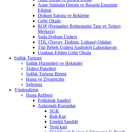
Anne Sütünün Önemi ve Başarılı Emzirme
Eğitimi
Doğum Salonu ve Bekleme
Gebe Okulu
ROP (Prematüre Retinopatisi Tanı ve Tedavi
Merkezi)
Suda Doğum Ünitesi
TDL (Travay, Doğum, Lohusa) Odaları
Tüp Bebek Ünitesi Androloji Laboratuvarı
Uzaktan Eğitim Gebe Okulu
Sağlık Turizmi
Sağlık Hizmetleri ve Hekimler
Tedavi Paketleri
Sağlık Turizmi Birimi
Hasta ve Ziyaretçiler
Şehrimiz
Yönlendirme
Hasta Rehberi
Poliklinik Saatleri
Anlaşmalı Kurumlar
SGK
Bağ-Kur
Emekli Sandığı
Yeşil kart