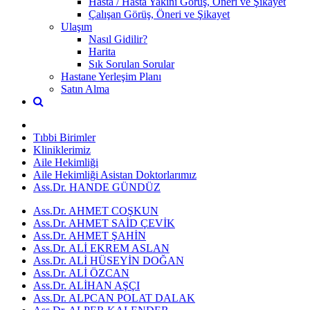
Hasta / Hasta Yakını Görüş, Öneri ve Şikayet
Çalışan Görüş, Öneri ve Şikayet
Ulaşım
Nasıl Gidilir?
Harita
Sık Sorulan Sorular
Hastane Yerleşim Planı
Satın Alma
Tıbbi Birimler
Kliniklerimiz
Aile Hekimliği
Aile Hekimliği Asistan Doktorlarımız
Ass.Dr. HANDE GÜNDÜZ
Ass.Dr. AHMET COŞKUN
Ass.Dr. AHMET SAİD ÇEVİK
Ass.Dr. AHMET ŞAHİN
Ass.Dr. ALİ EKREM ASLAN
Ass.Dr. ALİ HÜSEYİN DOĞAN
Ass.Dr. ALİ ÖZCAN
Ass.Dr. ALİHAN AŞÇI
Ass.Dr. ALPCAN POLAT DALAK