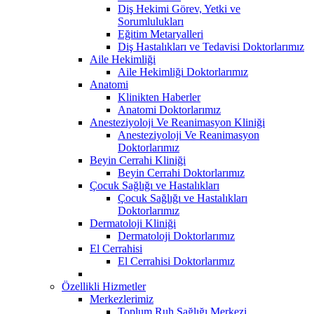
Diş Hekimi Görev, Yetki ve
Sorumlulukları
Eğitim Metaryalleri
Diş Hastalıkları ve Tedavisi Doktorlarımız
Aile Hekimliği
Aile Hekimliği Doktorlarımız
Anatomi
Klinikten Haberler
Anatomi Doktorlarımız
Anesteziyoloji Ve Reanimasyon Kliniği
Anesteziyoloji Ve Reanimasyon
Doktorlarımız
Beyin Cerrahi Kliniği
Beyin Cerrahi Doktorlarımız
Çocuk Sağlığı ve Hastalıkları
Çocuk Sağlığı ve Hastalıkları
Doktorlarımız
Dermatoloji Kliniği
Dermatoloji Doktorlarımız
El Cerrahisi
El Cerrahisi Doktorlarımız
Özellikli Hizmetler
Merkezlerimiz
Toplum Ruh Sağlığı Merkezi