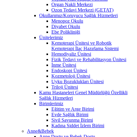
Organ Nakli Merkezi
Ozon Tedavi Merkezi (GETAT)
Okullarımız/Koruyucu Sağlık Hizmetleri
Menopoz Okulu
Diyabet Okulu
Ebe Polikliniği
Ünitelerimiz
Kemoterapi Ünitesi ve Robotik
Kemoterapi İlaç Hazırlama Sistemi
Hemodiyaliz Ünitesi
Fizik Tedavi ve Rehabilitasyon Ünitesi
İnme Ünitesi
Endoskopi Ünitesi
Kozmetoloji Ünitesi
Uyku Bozuklukları Ünitesi
Triloji Ünitesi
Kamu Hastaneleri Genel Müdürlüğü Özellikli
Sağlık Hizmetleri
Birimlerimiz
Eğitim ve Arge Birimi
Evde Sağlık Birimi
Sivil Savunma Birimi
Kadına Şiddet İzlem Birimi
Anne&Bebek
Anne Dostu ve Bebek Dostu