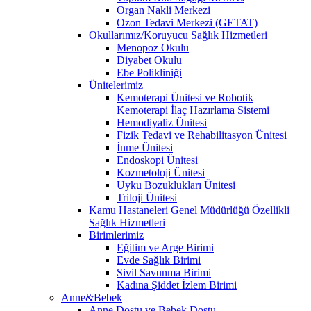
Organ Nakli Merkezi
Ozon Tedavi Merkezi (GETAT)
Okullarımız/Koruyucu Sağlık Hizmetleri
Menopoz Okulu
Diyabet Okulu
Ebe Polikliniği
Ünitelerimiz
Kemoterapi Ünitesi ve Robotik
Kemoterapi İlaç Hazırlama Sistemi
Hemodiyaliz Ünitesi
Fizik Tedavi ve Rehabilitasyon Ünitesi
İnme Ünitesi
Endoskopi Ünitesi
Kozmetoloji Ünitesi
Uyku Bozuklukları Ünitesi
Triloji Ünitesi
Kamu Hastaneleri Genel Müdürlüğü Özellikli
Sağlık Hizmetleri
Birimlerimiz
Eğitim ve Arge Birimi
Evde Sağlık Birimi
Sivil Savunma Birimi
Kadına Şiddet İzlem Birimi
Anne&Bebek
Anne Dostu ve Bebek Dostu