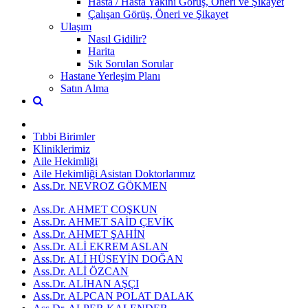
Hasta / Hasta Yakını Görüş, Öneri ve Şikayet
Çalışan Görüş, Öneri ve Şikayet
Ulaşım
Nasıl Gidilir?
Harita
Sık Sorulan Sorular
Hastane Yerleşim Planı
Satın Alma
Tıbbi Birimler
Kliniklerimiz
Aile Hekimliği
Aile Hekimliği Asistan Doktorlarımız
Ass.Dr. NEVROZ GÖKMEN
Ass.Dr. AHMET COŞKUN
Ass.Dr. AHMET SAİD ÇEVİK
Ass.Dr. AHMET ŞAHİN
Ass.Dr. ALİ EKREM ASLAN
Ass.Dr. ALİ HÜSEYİN DOĞAN
Ass.Dr. ALİ ÖZCAN
Ass.Dr. ALİHAN AŞÇI
Ass.Dr. ALPCAN POLAT DALAK