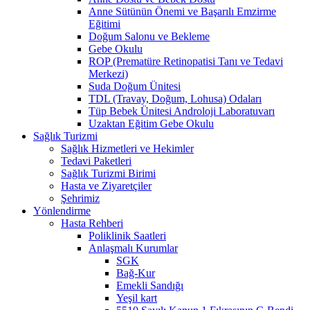
Anne Sütünün Önemi ve Başarılı Emzirme
Eğitimi
Doğum Salonu ve Bekleme
Gebe Okulu
ROP (Prematüre Retinopatisi Tanı ve Tedavi
Merkezi)
Suda Doğum Ünitesi
TDL (Travay, Doğum, Lohusa) Odaları
Tüp Bebek Ünitesi Androloji Laboratuvarı
Uzaktan Eğitim Gebe Okulu
Sağlık Turizmi
Sağlık Hizmetleri ve Hekimler
Tedavi Paketleri
Sağlık Turizmi Birimi
Hasta ve Ziyaretçiler
Şehrimiz
Yönlendirme
Hasta Rehberi
Poliklinik Saatleri
Anlaşmalı Kurumlar
SGK
Bağ-Kur
Emekli Sandığı
Yeşil kart