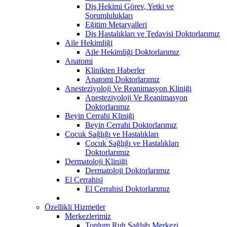
Diş Hekimi Görev, Yetki ve
Sorumlulukları
Eğitim Metaryalleri
Diş Hastalıkları ve Tedavisi Doktorlarımız
Aile Hekimliği
Aile Hekimliği Doktorlarımız
Anatomi
Klinikten Haberler
Anatomi Doktorlarımız
Anesteziyoloji Ve Reanimasyon Kliniği
Anesteziyoloji Ve Reanimasyon
Doktorlarımız
Beyin Cerrahi Kliniği
Beyin Cerrahi Doktorlarımız
Çocuk Sağlığı ve Hastalıkları
Çocuk Sağlığı ve Hastalıkları
Doktorlarımız
Dermatoloji Kliniği
Dermatoloji Doktorlarımız
El Cerrahisi
El Cerrahisi Doktorlarımız
Özellikli Hizmetler
Merkezlerimiz
Toplum Ruh Sağlığı Merkezi