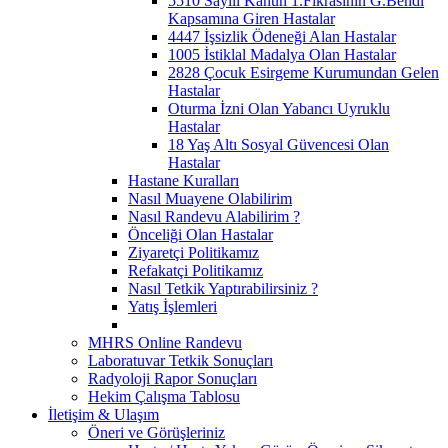
5510 Sayılı Kanun 1.Fıkrasının G.Bendi
Kapsamına Giren Hastalar
4447 İşsizlik Ödeneği Alan Hastalar
1005 İstiklal Madalya Olan Hastalar
2828 Çocuk Esirgeme Kurumundan Gelen
Hastalar
Oturma İzni Olan Yabancı Uyruklu
Hastalar
18 Yaş Altı Sosyal Güvencesi Olan
Hastalar
Hastane Kuralları
Nasıl Muayene Olabilirim
Nasıl Randevu Alabilirim ?
Önceliği Olan Hastalar
Ziyaretçi Politikamız
Refakatçi Politikamız
Nasıl Tetkik Yaptırabilirsiniz ?
Yatış İşlemleri
MHRS Online Randevu
Laboratuvar Tetkik Sonuçları
Radyoloji Rapor Sonuçları
Hekim Çalışma Tablosu
İletişim & Ulaşım
Öneri ve Görüşleriniz