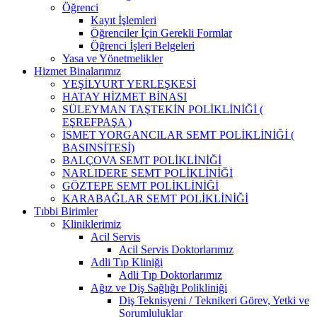
Öğrenci
Kayıt İşlemleri
Öğrenciler İçin Gerekli Formlar
Öğrenci İşleri Belgeleri
Yasa ve Yönetmelikler
Hizmet Binalarımız
YEŞİLYURT YERLEŞKESİ
HATAY HİZMET BİNASI
SÜLEYMAN TAŞTEKİN POLİKLİNİĞİ (
EŞREFPAŞA )
İSMET YORGANCILAR SEMT POLİKLİNİĞİ (
BASINSİTESİ)
BALÇOVA SEMT POLİKLİNİĞİ
NARLIDERE SEMT POLİKLİNİĞİ
GÖZTEPE SEMT POLİKLİNİĞİ
KARABAĞLAR SEMT POLİKLİNİĞİ
Tıbbi Birimler
Kliniklerimiz
Acil Servis
Acil Servis Doktorlarımız
Adli Tıp Kliniği
Adli Tıp Doktorlarımız
Ağız ve Diş Sağlığı Polikliniği
Diş Teknisyeni / Teknikeri Görev, Yetki ve
Sorumluluklar