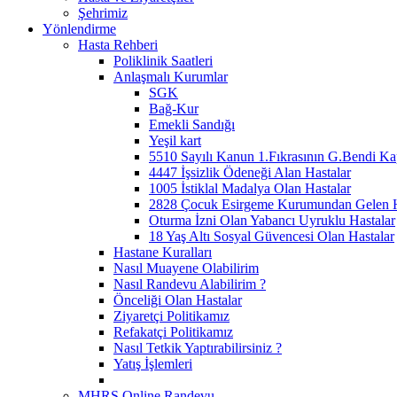
Şehrimiz
Yönlendirme
Hasta Rehberi
Poliklinik Saatleri
Anlaşmalı Kurumlar
SGK
Bağ-Kur
Emekli Sandığı
Yeşil kart
5510 Sayılı Kanun 1.Fıkrasının G.Bendi Ka
4447 İşsizlik Ödeneği Alan Hastalar
1005 İstiklal Madalya Olan Hastalar
2828 Çocuk Esirgeme Kurumundan Gelen H
Oturma İzni Olan Yabancı Uyruklu Hastalar
18 Yaş Altı Sosyal Güvencesi Olan Hastalar
Hastane Kuralları
Nasıl Muayene Olabilirim
Nasıl Randevu Alabilirim ?
Önceliği Olan Hastalar
Ziyaretçi Politikamız
Refakatçi Politikamız
Nasıl Tetkik Yaptırabilirsiniz ?
Yatış İşlemleri
MHRS Online Randevu