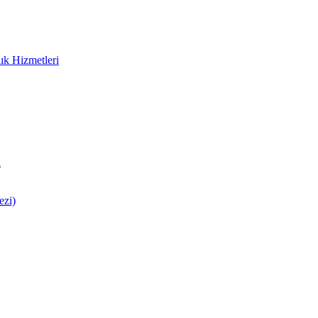
ık Hizmetleri
i
ezi)