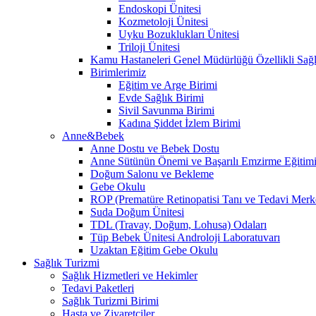
Endoskopi Ünitesi
Kozmetoloji Ünitesi
Uyku Bozuklukları Ünitesi
Triloji Ünitesi
Kamu Hastaneleri Genel Müdürlüğü Özellikli Sağl
Birimlerimiz
Eğitim ve Arge Birimi
Evde Sağlık Birimi
Sivil Savunma Birimi
Kadına Şiddet İzlem Birimi
Anne&Bebek
Anne Dostu ve Bebek Dostu
Anne Sütünün Önemi ve Başarılı Emzirme Eğitim
Doğum Salonu ve Bekleme
Gebe Okulu
ROP (Prematüre Retinopatisi Tanı ve Tedavi Merk
Suda Doğum Ünitesi
TDL (Travay, Doğum, Lohusa) Odaları
Tüp Bebek Ünitesi Androloji Laboratuvarı
Uzaktan Eğitim Gebe Okulu
Sağlık Turizmi
Sağlık Hizmetleri ve Hekimler
Tedavi Paketleri
Sağlık Turizmi Birimi
Hasta ve Ziyaretçiler