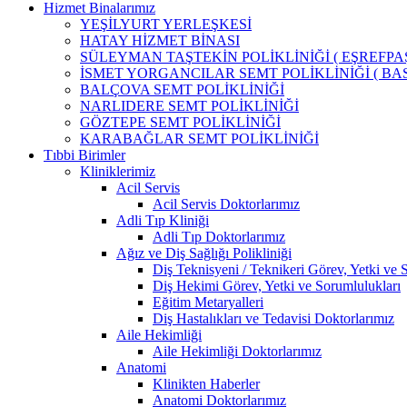
Hizmet Binalarımız
YEŞİLYURT YERLEŞKESİ
HATAY HİZMET BİNASI
SÜLEYMAN TAŞTEKİN POLİKLİNİĞİ ( EŞREFPAŞ
İSMET YORGANCILAR SEMT POLİKLİNİĞİ ( BAS
BALÇOVA SEMT POLİKLİNİĞİ
NARLIDERE SEMT POLİKLİNİĞİ
GÖZTEPE SEMT POLİKLİNİĞİ
KARABAĞLAR SEMT POLİKLİNİĞİ
Tıbbi Birimler
Kliniklerimiz
Acil Servis
Acil Servis Doktorlarımız
Adli Tıp Kliniği
Adli Tıp Doktorlarımız
Ağız ve Diş Sağlığı Polikliniği
Diş Teknisyeni / Teknikeri Görev, Yetki ve 
Diş Hekimi Görev, Yetki ve Sorumlulukları
Eğitim Metaryalleri
Diş Hastalıkları ve Tedavisi Doktorlarımız
Aile Hekimliği
Aile Hekimliği Doktorlarımız
Anatomi
Klinikten Haberler
Anatomi Doktorlarımız