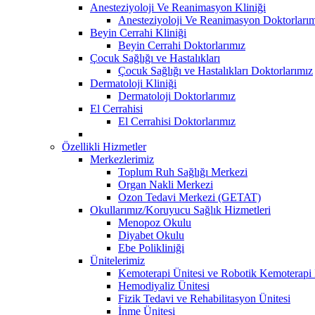
Anesteziyoloji Ve Reanimasyon Kliniği
Anesteziyoloji Ve Reanimasyon Doktorları
Beyin Cerrahi Kliniği
Beyin Cerrahi Doktorlarımız
Çocuk Sağlığı ve Hastalıkları
Çocuk Sağlığı ve Hastalıkları Doktorlarımız
Dermatoloji Kliniği
Dermatoloji Doktorlarımız
El Cerrahisi
El Cerrahisi Doktorlarımız
Özellikli Hizmetler
Merkezlerimiz
Toplum Ruh Sağlığı Merkezi
Organ Nakli Merkezi
Ozon Tedavi Merkezi (GETAT)
Okullarımız/Koruyucu Sağlık Hizmetleri
Menopoz Okulu
Diyabet Okulu
Ebe Polikliniği
Ünitelerimiz
Kemoterapi Ünitesi ve Robotik Kemoterapi 
Hemodiyaliz Ünitesi
Fizik Tedavi ve Rehabilitasyon Ünitesi
İnme Ünitesi