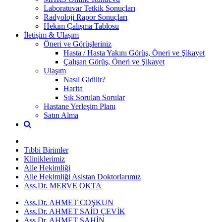
Laboratuvar Tetkik Sonuçları
Radyoloji Rapor Sonuçları
Hekim Çalışma Tablosu
İletişim & Ulaşım
Öneri ve Görüşleriniz
Hasta / Hasta Yakını Görüş, Öneri ve Şikayet
Çalışan Görüş, Öneri ve Şikayet
Ulaşım
Nasıl Gidilir?
Harita
Sık Sorulan Sorular
Hastane Yerleşim Planı
Satın Alma
Tıbbi Birimler
Kliniklerimiz
Aile Hekimliği
Aile Hekimliği Asistan Doktorlarımız
Ass.Dr. MERVE OKTA
Ass.Dr. AHMET COŞKUN
Ass.Dr. AHMET SAİD ÇEVİK
Ass.Dr. AHMET ŞAHİN