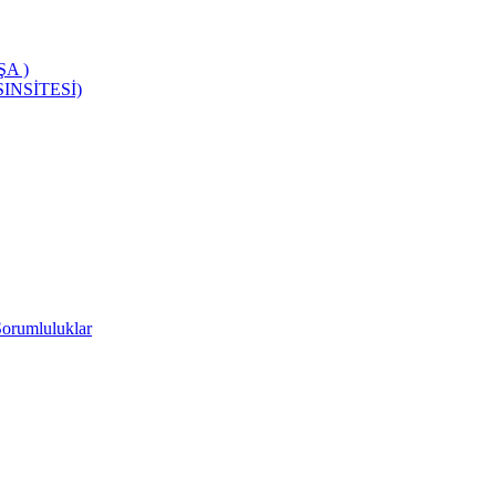
A )
INSİTESİ)
Sorumluluklar