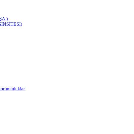
A )
INSİTESİ)
Sorumluluklar