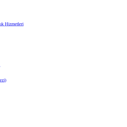
ık Hizmetleri
i
ezi)