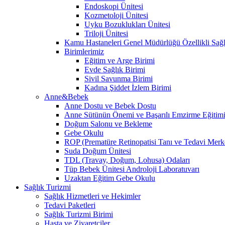
Endoskopi Ünitesi
Kozmetoloji Ünitesi
Uyku Bozuklukları Ünitesi
Triloji Ünitesi
Kamu Hastaneleri Genel Müdürlüğü Özellikli Sağl
Birimlerimiz
Eğitim ve Arge Birimi
Evde Sağlık Birimi
Sivil Savunma Birimi
Kadına Şiddet İzlem Birimi
Anne&Bebek
Anne Dostu ve Bebek Dostu
Anne Sütünün Önemi ve Başarılı Emzirme Eğitim
Doğum Salonu ve Bekleme
Gebe Okulu
ROP (Prematüre Retinopatisi Tanı ve Tedavi Merk
Suda Doğum Ünitesi
TDL (Travay, Doğum, Lohusa) Odaları
Tüp Bebek Ünitesi Androloji Laboratuvarı
Uzaktan Eğitim Gebe Okulu
Sağlık Turizmi
Sağlık Hizmetleri ve Hekimler
Tedavi Paketleri
Sağlık Turizmi Birimi
Hasta ve Ziyaretçiler