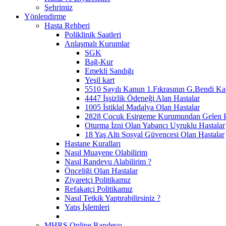
Şehrimiz
Yönlendirme
Hasta Rehberi
Poliklinik Saatleri
Anlaşmalı Kurumlar
SGK
Bağ-Kur
Emekli Sandığı
Yeşil kart
5510 Sayılı Kanun 1.Fıkrasının G.Bendi Ka
4447 İşsizlik Ödeneği Alan Hastalar
1005 İstiklal Madalya Olan Hastalar
2828 Çocuk Esirgeme Kurumundan Gelen H
Oturma İzni Olan Yabancı Uyruklu Hastalar
18 Yaş Altı Sosyal Güvencesi Olan Hastalar
Hastane Kuralları
Nasıl Muayene Olabilirim
Nasıl Randevu Alabilirim ?
Önceliği Olan Hastalar
Ziyaretçi Politikamız
Refakatçi Politikamız
Nasıl Tetkik Yaptırabilirsiniz ?
Yatış İşlemleri
MHRS Online Randevu