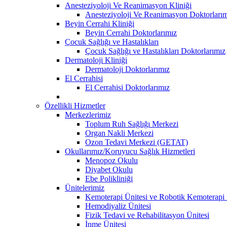
Anesteziyoloji Ve Reanimasyon Kliniği
Anesteziyoloji Ve Reanimasyon Doktorları
Beyin Cerrahi Kliniği
Beyin Cerrahi Doktorlarımız
Çocuk Sağlığı ve Hastalıkları
Çocuk Sağlığı ve Hastalıkları Doktorlarımız
Dermatoloji Kliniği
Dermatoloji Doktorlarımız
El Cerrahisi
El Cerrahisi Doktorlarımız
Özellikli Hizmetler
Merkezlerimiz
Toplum Ruh Sağlığı Merkezi
Organ Nakli Merkezi
Ozon Tedavi Merkezi (GETAT)
Okullarımız/Koruyucu Sağlık Hizmetleri
Menopoz Okulu
Diyabet Okulu
Ebe Polikliniği
Ünitelerimiz
Kemoterapi Ünitesi ve Robotik Kemoterapi 
Hemodiyaliz Ünitesi
Fizik Tedavi ve Rehabilitasyon Ünitesi
İnme Ünitesi