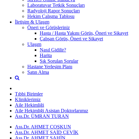
Laboratuvar Tetkik Sonuçları
Radyoloji Rapor Sonuçları
Hekim Çalışma Tablosu
İletişim & Ulaşım
Öneri ve Görüşleriniz
Hasta / Hasta Yakını Görüş, Öneri ve Şikayet
Çalışan Görüş, Öneri ve Şikayet
Ulaşım
Nasıl Gidilir?
Harita
Sık Sorulan Sorular
Hastane Yerleşim Planı
Satın Alma
Tıbbi Birimler
Kliniklerimiz
Aile Hekimliği
Aile Hekimliği Asistan Doktorlarımız
Ass.Dr. ÜMRAN TURAN
Ass.Dr. AHMET COŞKUN
Ass.Dr. AHMET SAİD ÇEVİK
Ass.Dr. AHMET ŞAHİN