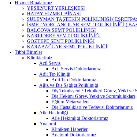
Hizmet Binalarımız
YEŞİLYURT YERLEŞKESİ
HATAY HİZMET BİNASI
SÜLEYMAN TAŞTEKİN POLİKLİNİĞİ ( EŞREFPAŞ
İSMET YORGANCILAR SEMT POLİKLİNİĞİ ( BAS
BALÇOVA SEMT POLİKLİNİĞİ
NARLIDERE SEMT POLİKLİNİĞİ
GÖZTEPE SEMT POLİKLİNİĞİ
KARABAĞLAR SEMT POLİKLİNİĞİ
Tıbbi Birimler
Kliniklerimiz
Acil Servis
Acil Servis Doktorlarımız
Adli Tıp Kliniği
Adli Tıp Doktorlarımız
Ağız ve Diş Sağlığı Polikliniği
Diş Teknisyeni / Teknikeri Görev, Yetki ve 
Diş Hekimi Görev, Yetki ve Sorumlulukları
Eğitim Metaryalleri
Diş Hastalıkları ve Tedavisi Doktorlarımız
Aile Hekimliği
Aile Hekimliği Doktorlarımız
Anatomi
Klinikten Haberler
Anatomi Doktorlarımız