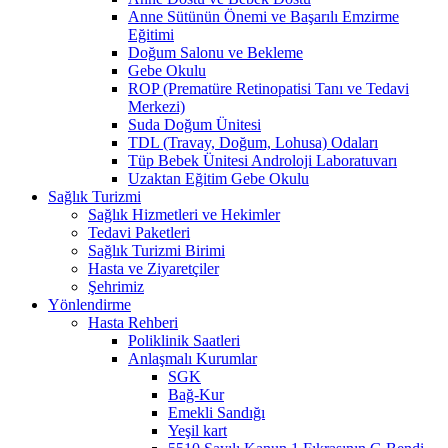
Anne Sütünün Önemi ve Başarılı Emzirme
Eğitimi
Doğum Salonu ve Bekleme
Gebe Okulu
ROP (Prematüre Retinopatisi Tanı ve Tedavi
Merkezi)
Suda Doğum Ünitesi
TDL (Travay, Doğum, Lohusa) Odaları
Tüp Bebek Ünitesi Androloji Laboratuvarı
Uzaktan Eğitim Gebe Okulu
Sağlık Turizmi
Sağlık Hizmetleri ve Hekimler
Tedavi Paketleri
Sağlık Turizmi Birimi
Hasta ve Ziyaretçiler
Şehrimiz
Yönlendirme
Hasta Rehberi
Poliklinik Saatleri
Anlaşmalı Kurumlar
SGK
Bağ-Kur
Emekli Sandığı
Yeşil kart