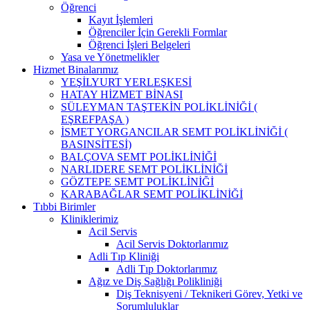
Öğrenci
Kayıt İşlemleri
Öğrenciler İçin Gerekli Formlar
Öğrenci İşleri Belgeleri
Yasa ve Yönetmelikler
Hizmet Binalarımız
YEŞİLYURT YERLEŞKESİ
HATAY HİZMET BİNASI
SÜLEYMAN TAŞTEKİN POLİKLİNİĞİ (
EŞREFPAŞA )
İSMET YORGANCILAR SEMT POLİKLİNİĞİ (
BASINSİTESİ)
BALÇOVA SEMT POLİKLİNİĞİ
NARLIDERE SEMT POLİKLİNİĞİ
GÖZTEPE SEMT POLİKLİNİĞİ
KARABAĞLAR SEMT POLİKLİNİĞİ
Tıbbi Birimler
Kliniklerimiz
Acil Servis
Acil Servis Doktorlarımız
Adli Tıp Kliniği
Adli Tıp Doktorlarımız
Ağız ve Diş Sağlığı Polikliniği
Diş Teknisyeni / Teknikeri Görev, Yetki ve
Sorumluluklar