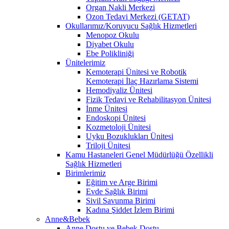
Organ Nakli Merkezi
Ozon Tedavi Merkezi (GETAT)
Okullarımız/Koruyucu Sağlık Hizmetleri
Menopoz Okulu
Diyabet Okulu
Ebe Polikliniği
Ünitelerimiz
Kemoterapi Ünitesi ve Robotik
Kemoterapi İlaç Hazırlama Sistemi
Hemodiyaliz Ünitesi
Fizik Tedavi ve Rehabilitasyon Ünitesi
İnme Ünitesi
Endoskopi Ünitesi
Kozmetoloji Ünitesi
Uyku Bozuklukları Ünitesi
Triloji Ünitesi
Kamu Hastaneleri Genel Müdürlüğü Özellikli
Sağlık Hizmetleri
Birimlerimiz
Eğitim ve Arge Birimi
Evde Sağlık Birimi
Sivil Savunma Birimi
Kadına Şiddet İzlem Birimi
Anne&Bebek
Anne Dostu ve Bebek Dostu