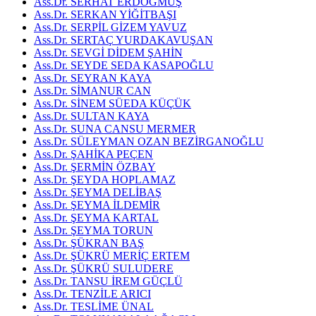
Ass.Dr. SERHAT ERDOĞMUŞ
Ass.Dr. SERKAN YİĞİTBAŞI
Ass.Dr. SERPİL GİZEM YAVUZ
Ass.Dr. SERTAÇ YURDAKAVUŞAN
Ass.Dr. SEVGİ DİDEM ŞAHİN
Ass.Dr. SEYDE SEDA KASAPOĞLU
Ass.Dr. SEYRAN KAYA
Ass.Dr. SİMANUR CAN
Ass.Dr. SİNEM SÜEDA KÜÇÜK
Ass.Dr. SULTAN KAYA
Ass.Dr. SUNA CANSU MERMER
Ass.Dr. SÜLEYMAN OZAN BEZİRGANOĞLU
Ass.Dr. ŞAHİKA PEÇEN
Ass.Dr. ŞERMİN ÖZBAY
Ass.Dr. ŞEYDA HOPLAMAZ
Ass.Dr. ŞEYMA DELİBAŞ
Ass.Dr. ŞEYMA İLDEMİR
Ass.Dr. ŞEYMA KARTAL
Ass.Dr. ŞEYMA TORUN
Ass.Dr. ŞÜKRAN BAŞ
Ass.Dr. ŞÜKRÜ MERİÇ ERTEM
Ass.Dr. ŞÜKRÜ SULUDERE
Ass.Dr. TANSU İREM GÜÇLÜ
Ass.Dr. TENZİLE ARICI
Ass.Dr. TESLİME ÜNAL