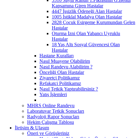
5510 Sayılı Kanun 1.Fıkrasının G.Bendi
Kapsamına Giren Hastalar
4447 İşsizlik Ödeneği Alan Hastalar
1005 İstiklal Madalya Olan Hastalar
2828 Çocuk Esirgeme Kurumundan Gelen
Hastalar
Oturma İzni Olan Yabancı Uyruklu
Hastalar
18 Yaş Altı Sosyal Güvencesi Olan
Hastalar
Hastane Kuralları
Nasıl Muayene Olabilirim
Nasıl Randevu Alabilirim ?
Önceliği Olan Hastalar
Ziyaretçi Politikamız
Refakatçi Politikamız
Nasıl Tetkik Yaptırabilirsiniz ?
Yatış İşlemleri
MHRS Online Randevu
Laboratuvar Tetkik Sonuçları
Radyoloji Rapor Sonuçları
Hekim Çalışma Tablosu
İletişim & Ulaşım
Öneri ve Görüşleriniz