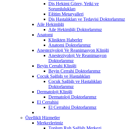
Diş Hekimi Görev, Yetki ve
Sorumlulukları
Eğitim Metaryalleri
Diş Hastalıkları ve Tedavisi Doktorlarımız
Aile Hekimliği
Aile Hekimliği Doktorlarımız
Anatomi
Klinikten Haberler
Anatomi Doktorlarımız
Anesteziyoloji Ve Reanimasyon Kliniği
Anesteziyoloji Ve Reanimasyon
Doktorlarımız
Beyin Cerrahi Kliniği
Beyin Cerrahi Doktorlarımız
Çocuk Sağlığı ve Hastalıkları
Çocuk Sağlığı ve Hastalıkları
Doktorlarımız
Dermatoloji Kliniği
Dermatoloji Doktorlarımız
El Cerrahisi
El Cerrahisi Doktorlarımız
Özellikli Hizmetler
Merkezlerimiz
Toplum Ruh Sağlığı Merkezi