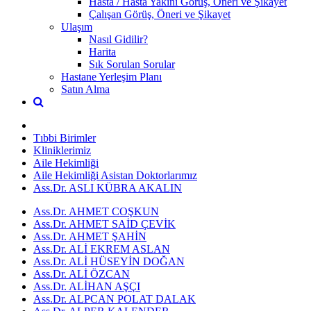
Hasta / Hasta Yakını Görüş, Öneri ve Şikayet
Çalışan Görüş, Öneri ve Şikayet
Ulaşım
Nasıl Gidilir?
Harita
Sık Sorulan Sorular
Hastane Yerleşim Planı
Satın Alma
Tıbbi Birimler
Kliniklerimiz
Aile Hekimliği
Aile Hekimliği Asistan Doktorlarımız
Ass.Dr. ASLI KÜBRA AKALIN
Ass.Dr. AHMET COŞKUN
Ass.Dr. AHMET SAİD ÇEVİK
Ass.Dr. AHMET ŞAHİN
Ass.Dr. ALİ EKREM ASLAN
Ass.Dr. ALİ HÜSEYİN DOĞAN
Ass.Dr. ALİ ÖZCAN
Ass.Dr. ALİHAN AŞÇI
Ass.Dr. ALPCAN POLAT DALAK