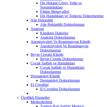
Diş Hekimi Görev, Yetki ve
Sorumlulukları
Eğitim Metaryalleri
Diş Hastalıkları ve Tedavisi Doktorlarımız
Aile Hekimliği
Aile Hekimliği Doktorlarımız
Anatomi
Klinikten Haberler
Anatomi Doktorlarımız
Anesteziyoloji Ve Reanimasyon Kliniği
Anesteziyoloji Ve Reanimasyon
Doktorlarımız
Beyin Cerrahi Kliniği
Beyin Cerrahi Doktorlarımız
Çocuk Sağlığı ve Hastalıkları
Çocuk Sağlığı ve Hastalıkları
Doktorlarımız
Dermatoloji Kliniği
Dermatoloji Doktorlarımız
El Cerrahisi
El Cerrahisi Doktorlarımız
Özellikli Hizmetler
Merkezlerimiz
Toplum Ruh Sağlığı Merkezi