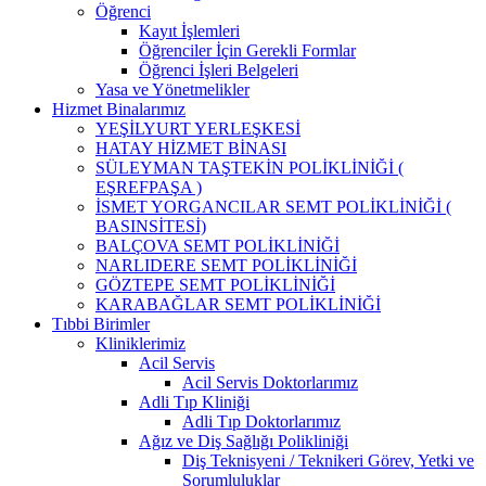
Öğrenci
Kayıt İşlemleri
Öğrenciler İçin Gerekli Formlar
Öğrenci İşleri Belgeleri
Yasa ve Yönetmelikler
Hizmet Binalarımız
YEŞİLYURT YERLEŞKESİ
HATAY HİZMET BİNASI
SÜLEYMAN TAŞTEKİN POLİKLİNİĞİ (
EŞREFPAŞA )
İSMET YORGANCILAR SEMT POLİKLİNİĞİ (
BASINSİTESİ)
BALÇOVA SEMT POLİKLİNİĞİ
NARLIDERE SEMT POLİKLİNİĞİ
GÖZTEPE SEMT POLİKLİNİĞİ
KARABAĞLAR SEMT POLİKLİNİĞİ
Tıbbi Birimler
Kliniklerimiz
Acil Servis
Acil Servis Doktorlarımız
Adli Tıp Kliniği
Adli Tıp Doktorlarımız
Ağız ve Diş Sağlığı Polikliniği
Diş Teknisyeni / Teknikeri Görev, Yetki ve
Sorumluluklar