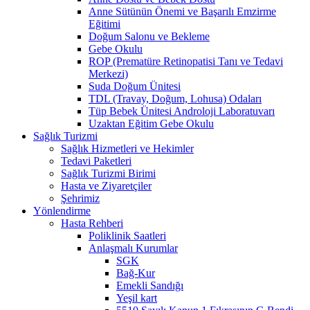
Anne Sütünün Önemi ve Başarılı Emzirme
Eğitimi
Doğum Salonu ve Bekleme
Gebe Okulu
ROP (Prematüre Retinopatisi Tanı ve Tedavi
Merkezi)
Suda Doğum Ünitesi
TDL (Travay, Doğum, Lohusa) Odaları
Tüp Bebek Ünitesi Androloji Laboratuvarı
Uzaktan Eğitim Gebe Okulu
Sağlık Turizmi
Sağlık Hizmetleri ve Hekimler
Tedavi Paketleri
Sağlık Turizmi Birimi
Hasta ve Ziyaretçiler
Şehrimiz
Yönlendirme
Hasta Rehberi
Poliklinik Saatleri
Anlaşmalı Kurumlar
SGK
Bağ-Kur
Emekli Sandığı
Yeşil kart