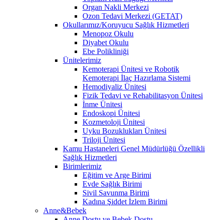
Organ Nakli Merkezi
Ozon Tedavi Merkezi (GETAT)
Okullarımız/Koruyucu Sağlık Hizmetleri
Menopoz Okulu
Diyabet Okulu
Ebe Polikliniği
Ünitelerimiz
Kemoterapi Ünitesi ve Robotik
Kemoterapi İlaç Hazırlama Sistemi
Hemodiyaliz Ünitesi
Fizik Tedavi ve Rehabilitasyon Ünitesi
İnme Ünitesi
Endoskopi Ünitesi
Kozmetoloji Ünitesi
Uyku Bozuklukları Ünitesi
Triloji Ünitesi
Kamu Hastaneleri Genel Müdürlüğü Özellikli
Sağlık Hizmetleri
Birimlerimiz
Eğitim ve Arge Birimi
Evde Sağlık Birimi
Sivil Savunma Birimi
Kadına Şiddet İzlem Birimi
Anne&Bebek
Anne Dostu ve Bebek Dostu