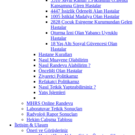
5510 Sayılı Kanun 1.Fıkrasının G.Bendi
Kapsamına Giren Hastalar
4447 İşsizlik Ödeneği Alan Hastalar
1005 İstiklal Madalya Olan Hastalar
2828 Çocuk Esirgeme Kurumundan Gelen
Hastalar
Oturma İzni Olan Yabancı Uyruklu
Hastalar
18 Yaş Altı Sosyal Güvencesi Olan
Hastalar
Hastane Kuralları
Nasıl Muayene Olabilirim
Nasıl Randevu Alabilirim ?
Önceliği Olan Hastalar
Ziyaretçi Politikamız
Refakatçi Politikamız
Nasıl Tetkik Yaptırabilirsiniz ?
Yatış İşlemleri
MHRS Online Randevu
Laboratuvar Tetkik Sonuçları
Radyoloji Rapor Sonuçları
Hekim Çalışma Tablosu
İletişim & Ulaşım
Öneri ve Görüşleriniz