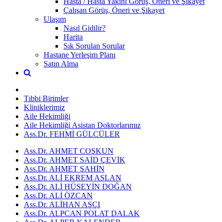
Hasta / Hasta Yakını Görüş, Öneri ve Şikayet
Çalışan Görüş, Öneri ve Şikayet
Ulaşım
Nasıl Gidilir?
Harita
Sık Sorulan Sorular
Hastane Yerleşim Planı
Satın Alma
Tıbbi Birimler
Kliniklerimiz
Aile Hekimliği
Aile Hekimliği Asistan Doktorlarımız
Ass.Dr. FEHMİ GÜLCÜLER
Ass.Dr. AHMET COŞKUN
Ass.Dr. AHMET SAİD ÇEVİK
Ass.Dr. AHMET ŞAHİN
Ass.Dr. ALİ EKREM ASLAN
Ass.Dr. ALİ HÜSEYİN DOĞAN
Ass.Dr. ALİ ÖZCAN
Ass.Dr. ALİHAN AŞÇI
Ass.Dr. ALPCAN POLAT DALAK