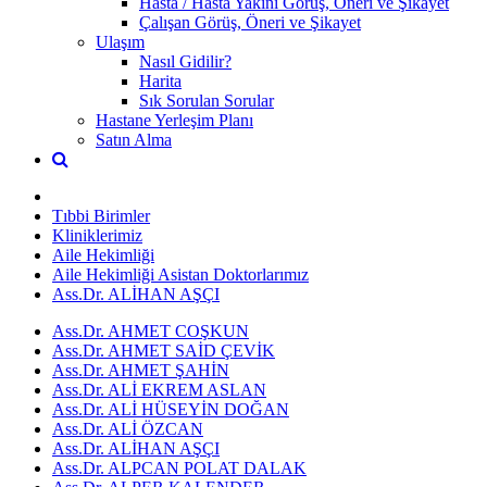
Hasta / Hasta Yakını Görüş, Öneri ve Şikayet
Çalışan Görüş, Öneri ve Şikayet
Ulaşım
Nasıl Gidilir?
Harita
Sık Sorulan Sorular
Hastane Yerleşim Planı
Satın Alma
Tıbbi Birimler
Kliniklerimiz
Aile Hekimliği
Aile Hekimliği Asistan Doktorlarımız
Ass.Dr. ALİHAN AŞÇI
Ass.Dr. AHMET COŞKUN
Ass.Dr. AHMET SAİD ÇEVİK
Ass.Dr. AHMET ŞAHİN
Ass.Dr. ALİ EKREM ASLAN
Ass.Dr. ALİ HÜSEYİN DOĞAN
Ass.Dr. ALİ ÖZCAN
Ass.Dr. ALİHAN AŞÇI
Ass.Dr. ALPCAN POLAT DALAK