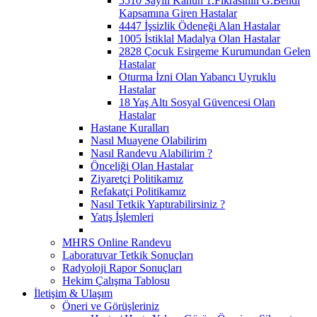
5510 Sayılı Kanun 1.Fıkrasının G.Bendi
Kapsamına Giren Hastalar
4447 İşsizlik Ödeneği Alan Hastalar
1005 İstiklal Madalya Olan Hastalar
2828 Çocuk Esirgeme Kurumundan Gelen
Hastalar
Oturma İzni Olan Yabancı Uyruklu
Hastalar
18 Yaş Altı Sosyal Güvencesi Olan
Hastalar
Hastane Kuralları
Nasıl Muayene Olabilirim
Nasıl Randevu Alabilirim ?
Önceliği Olan Hastalar
Ziyaretçi Politikamız
Refakatçi Politikamız
Nasıl Tetkik Yaptırabilirsiniz ?
Yatış İşlemleri
MHRS Online Randevu
Laboratuvar Tetkik Sonuçları
Radyoloji Rapor Sonuçları
Hekim Çalışma Tablosu
İletişim & Ulaşım
Öneri ve Görüşleriniz