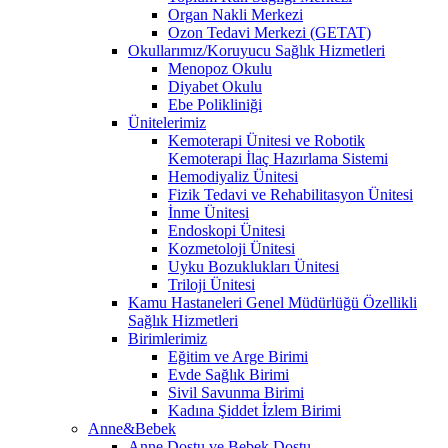
Organ Nakli Merkezi
Ozon Tedavi Merkezi (GETAT)
Okullarımız/Koruyucu Sağlık Hizmetleri
Menopoz Okulu
Diyabet Okulu
Ebe Polikliniği
Ünitelerimiz
Kemoterapi Ünitesi ve Robotik
Kemoterapi İlaç Hazırlama Sistemi
Hemodiyaliz Ünitesi
Fizik Tedavi ve Rehabilitasyon Ünitesi
İnme Ünitesi
Endoskopi Ünitesi
Kozmetoloji Ünitesi
Uyku Bozuklukları Ünitesi
Triloji Ünitesi
Kamu Hastaneleri Genel Müdürlüğü Özellikli
Sağlık Hizmetleri
Birimlerimiz
Eğitim ve Arge Birimi
Evde Sağlık Birimi
Sivil Savunma Birimi
Kadına Şiddet İzlem Birimi
Anne&Bebek
Anne Dostu ve Bebek Dostu