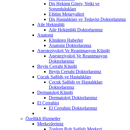
Diş Hekimi Görev, Yetki ve
Sorumlulukları
Eğitim Metaryalleri
Diş Hastalıkları ve Tedavisi Doktorlarımız
Aile Hekimliği
Aile Hekimliği Doktorlarımız
Anatomi
Klinikten Haberler
Anatomi Doktorlarımız
Anesteziyoloji Ve Reanimasyon Kliniği
Anesteziyoloji Ve Reanimasyon
Doktorlarımız
Beyin Cerrahi Kliniği
Beyin Cerrahi Doktorlarımız
Çocuk Sağlığı ve Hastalıkları
Çocuk Sağlığı ve Hastalıkları
Doktorlarımız
Dermatoloji Kliniği
Dermatoloji Doktorlarımız
El Cerrahisi
El Cerrahisi Doktorlarımız
Özellikli Hizmetler
Merkezlerimiz
Toplum Ruh Sağlığı Merkezi