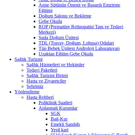
Anne Sütünün Önemi ve Başarılı Emzirme
Eğitimi
Doğum Salonu ve Bekleme
Gebe Okulu
ROP (Prematüre Retinopatisi Tanı ve Tedavi
Merkezi)
Suda Doğum Ünitesi
TDL (Travay, Doğum, Lohusa) Odaları
Tüp Bebek Ünitesi Androloji Laboratuvarı
Uzaktan Eğitim Gebe Okulu
Sağlık Turizmi
Sağlık Hizmetleri ve Hekimler
Tedavi Paketleri
Sağlık Turizmi Birimi
Hasta ve Ziyaretçiler
Şehrimiz
Yönlendirme
Hasta Rehberi
Poliklinik Saatleri
Anlaşmalı Kurumlar
SGK
Bağ-Kur
Emekli Sandığı
Yeşil kart