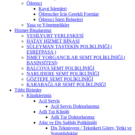
Öğrenci
Kayıt İşlemleri
Öğrenciler İçin Gerekli Formlar
Öğrenci İşleri Belgeleri
Yasa ve Yönetmelikler
Hizmet Binalarımız
YEŞİLYURT YERLEŞKESİ
HATAY HİZMET BİNASI
SÜLEYMAN TAŞTEKİN POLİKLİNİĞİ (
EŞREFPAŞA )
İSMET YORGANCILAR SEMT POLİKLİNİĞİ (
BASINSİTESİ)
BALÇOVA SEMT POLİKLİNİĞİ
NARLIDERE SEMT POLİKLİNİĞİ
GÖZTEPE SEMT POLİKLİNİĞİ
KARABAĞLAR SEMT POLİKLİNİĞİ
Tıbbi Birimler
Kliniklerimiz
Acil Servis
Acil Servis Doktorlarımız
Adli Tıp Kliniği
Adli Tıp Doktorlarımız
Ağız ve Diş Sağlığı Polikliniği
Diş Teknisyeni / Teknikeri Görev, Yetki ve
Sorumluluklar