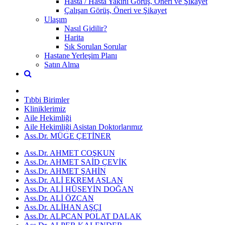
Hasta / Hasta Yakını Görüş, Öneri ve Şikayet
Çalışan Görüş, Öneri ve Şikayet
Ulaşım
Nasıl Gidilir?
Harita
Sık Sorulan Sorular
Hastane Yerleşim Planı
Satın Alma
Tıbbi Birimler
Kliniklerimiz
Aile Hekimliği
Aile Hekimliği Asistan Doktorlarımız
Ass.Dr. MÜGE ÇETİNER
Ass.Dr. AHMET COŞKUN
Ass.Dr. AHMET SAİD ÇEVİK
Ass.Dr. AHMET ŞAHİN
Ass.Dr. ALİ EKREM ASLAN
Ass.Dr. ALİ HÜSEYİN DOĞAN
Ass.Dr. ALİ ÖZCAN
Ass.Dr. ALİHAN AŞÇI
Ass.Dr. ALPCAN POLAT DALAK