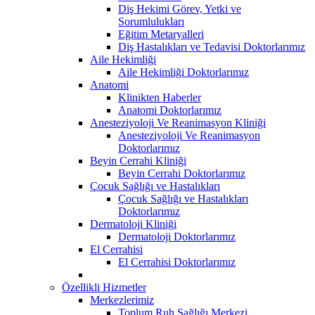
Diş Hekimi Görev, Yetki ve
Sorumlulukları
Eğitim Metaryalleri
Diş Hastalıkları ve Tedavisi Doktorlarımız
Aile Hekimliği
Aile Hekimliği Doktorlarımız
Anatomi
Klinikten Haberler
Anatomi Doktorlarımız
Anesteziyoloji Ve Reanimasyon Kliniği
Anesteziyoloji Ve Reanimasyon
Doktorlarımız
Beyin Cerrahi Kliniği
Beyin Cerrahi Doktorlarımız
Çocuk Sağlığı ve Hastalıkları
Çocuk Sağlığı ve Hastalıkları
Doktorlarımız
Dermatoloji Kliniği
Dermatoloji Doktorlarımız
El Cerrahisi
El Cerrahisi Doktorlarımız
Özellikli Hizmetler
Merkezlerimiz
Toplum Ruh Sağlığı Merkezi