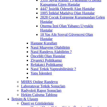
5510 Sayılı Kanun 1.Fıkrasının G.Bendi
Kapsamına Giren Hastalar
4447 İşsizlik Ödeneği Alan Hastalar
1005 İstiklal Madalya Olan Hastalar
2828 Çocuk Esirgeme Kurumundan Gelen
Hastalar
Oturma İzni Olan Yabancı Uyruklu
Hastalar
18 Yaş Altı Sosyal Güvencesi Olan
Hastalar
Hastane Kuralları
Nasıl Muayene Olabilirim
Nasıl Randevu Alabilirim ?
Önceliği Olan Hastalar
Ziyaretçi Politikamız
Refakatçi Politikamız
Nasıl Tetkik Yaptırabilirsiniz ?
Yatış İşlemleri
MHRS Online Randevu
Laboratuvar Tetkik Sonuçları
Radyoloji Rapor Sonuçları
Hekim Çalışma Tablosu
İletişim & Ulaşım
Öneri ve Görüşleriniz