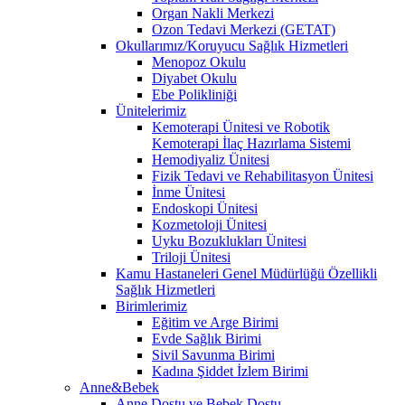
Organ Nakli Merkezi
Ozon Tedavi Merkezi (GETAT)
Okullarımız/Koruyucu Sağlık Hizmetleri
Menopoz Okulu
Diyabet Okulu
Ebe Polikliniği
Ünitelerimiz
Kemoterapi Ünitesi ve Robotik
Kemoterapi İlaç Hazırlama Sistemi
Hemodiyaliz Ünitesi
Fizik Tedavi ve Rehabilitasyon Ünitesi
İnme Ünitesi
Endoskopi Ünitesi
Kozmetoloji Ünitesi
Uyku Bozuklukları Ünitesi
Triloji Ünitesi
Kamu Hastaneleri Genel Müdürlüğü Özellikli
Sağlık Hizmetleri
Birimlerimiz
Eğitim ve Arge Birimi
Evde Sağlık Birimi
Sivil Savunma Birimi
Kadına Şiddet İzlem Birimi
Anne&Bebek
Anne Dostu ve Bebek Dostu