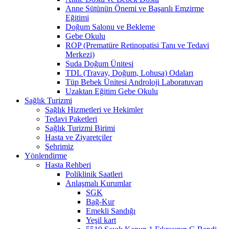
Anne Sütünün Önemi ve Başarılı Emzirme
Eğitimi
Doğum Salonu ve Bekleme
Gebe Okulu
ROP (Prematüre Retinopatisi Tanı ve Tedavi
Merkezi)
Suda Doğum Ünitesi
TDL (Travay, Doğum, Lohusa) Odaları
Tüp Bebek Ünitesi Androloji Laboratuvarı
Uzaktan Eğitim Gebe Okulu
Sağlık Turizmi
Sağlık Hizmetleri ve Hekimler
Tedavi Paketleri
Sağlık Turizmi Birimi
Hasta ve Ziyaretçiler
Şehrimiz
Yönlendirme
Hasta Rehberi
Poliklinik Saatleri
Anlaşmalı Kurumlar
SGK
Bağ-Kur
Emekli Sandığı
Yeşil kart