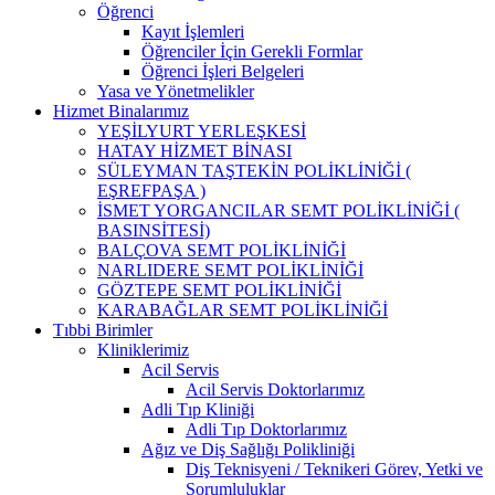
Öğrenci
Kayıt İşlemleri
Öğrenciler İçin Gerekli Formlar
Öğrenci İşleri Belgeleri
Yasa ve Yönetmelikler
Hizmet Binalarımız
YEŞİLYURT YERLEŞKESİ
HATAY HİZMET BİNASI
SÜLEYMAN TAŞTEKİN POLİKLİNİĞİ (
EŞREFPAŞA )
İSMET YORGANCILAR SEMT POLİKLİNİĞİ (
BASINSİTESİ)
BALÇOVA SEMT POLİKLİNİĞİ
NARLIDERE SEMT POLİKLİNİĞİ
GÖZTEPE SEMT POLİKLİNİĞİ
KARABAĞLAR SEMT POLİKLİNİĞİ
Tıbbi Birimler
Kliniklerimiz
Acil Servis
Acil Servis Doktorlarımız
Adli Tıp Kliniği
Adli Tıp Doktorlarımız
Ağız ve Diş Sağlığı Polikliniği
Diş Teknisyeni / Teknikeri Görev, Yetki ve
Sorumluluklar