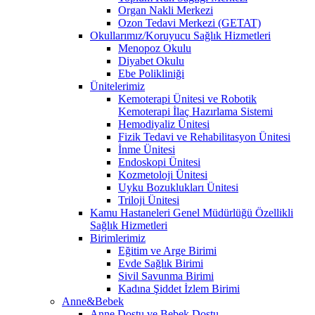
Organ Nakli Merkezi
Ozon Tedavi Merkezi (GETAT)
Okullarımız/Koruyucu Sağlık Hizmetleri
Menopoz Okulu
Diyabet Okulu
Ebe Polikliniği
Ünitelerimiz
Kemoterapi Ünitesi ve Robotik
Kemoterapi İlaç Hazırlama Sistemi
Hemodiyaliz Ünitesi
Fizik Tedavi ve Rehabilitasyon Ünitesi
İnme Ünitesi
Endoskopi Ünitesi
Kozmetoloji Ünitesi
Uyku Bozuklukları Ünitesi
Triloji Ünitesi
Kamu Hastaneleri Genel Müdürlüğü Özellikli
Sağlık Hizmetleri
Birimlerimiz
Eğitim ve Arge Birimi
Evde Sağlık Birimi
Sivil Savunma Birimi
Kadına Şiddet İzlem Birimi
Anne&Bebek
Anne Dostu ve Bebek Dostu