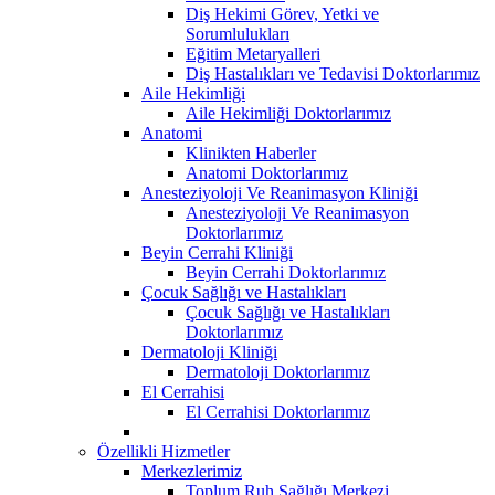
Diş Hekimi Görev, Yetki ve
Sorumlulukları
Eğitim Metaryalleri
Diş Hastalıkları ve Tedavisi Doktorlarımız
Aile Hekimliği
Aile Hekimliği Doktorlarımız
Anatomi
Klinikten Haberler
Anatomi Doktorlarımız
Anesteziyoloji Ve Reanimasyon Kliniği
Anesteziyoloji Ve Reanimasyon
Doktorlarımız
Beyin Cerrahi Kliniği
Beyin Cerrahi Doktorlarımız
Çocuk Sağlığı ve Hastalıkları
Çocuk Sağlığı ve Hastalıkları
Doktorlarımız
Dermatoloji Kliniği
Dermatoloji Doktorlarımız
El Cerrahisi
El Cerrahisi Doktorlarımız
Özellikli Hizmetler
Merkezlerimiz
Toplum Ruh Sağlığı Merkezi