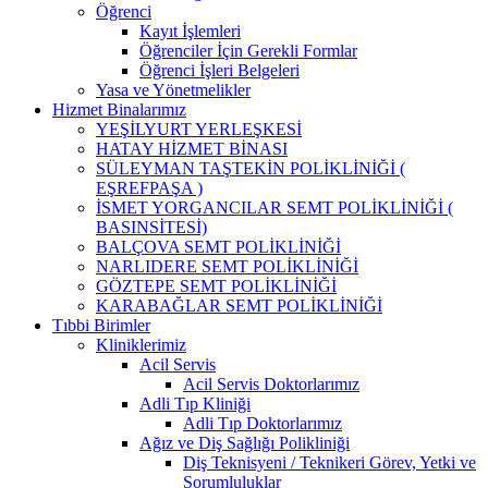
Öğrenci
Kayıt İşlemleri
Öğrenciler İçin Gerekli Formlar
Öğrenci İşleri Belgeleri
Yasa ve Yönetmelikler
Hizmet Binalarımız
YEŞİLYURT YERLEŞKESİ
HATAY HİZMET BİNASI
SÜLEYMAN TAŞTEKİN POLİKLİNİĞİ (
EŞREFPAŞA )
İSMET YORGANCILAR SEMT POLİKLİNİĞİ (
BASINSİTESİ)
BALÇOVA SEMT POLİKLİNİĞİ
NARLIDERE SEMT POLİKLİNİĞİ
GÖZTEPE SEMT POLİKLİNİĞİ
KARABAĞLAR SEMT POLİKLİNİĞİ
Tıbbi Birimler
Kliniklerimiz
Acil Servis
Acil Servis Doktorlarımız
Adli Tıp Kliniği
Adli Tıp Doktorlarımız
Ağız ve Diş Sağlığı Polikliniği
Diş Teknisyeni / Teknikeri Görev, Yetki ve
Sorumluluklar