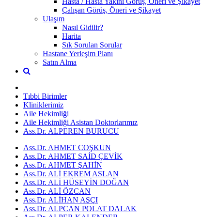
Hasta / Hasta Yakını Görüş, Öneri ve Şikayet
Çalışan Görüş, Öneri ve Şikayet
Ulaşım
Nasıl Gidilir?
Harita
Sık Sorulan Sorular
Hastane Yerleşim Planı
Satın Alma
Tıbbi Birimler
Kliniklerimiz
Aile Hekimliği
Aile Hekimliği Asistan Doktorlarımız
Ass.Dr. ALPEREN BURUCU
Ass.Dr. AHMET COŞKUN
Ass.Dr. AHMET SAİD ÇEVİK
Ass.Dr. AHMET ŞAHİN
Ass.Dr. ALİ EKREM ASLAN
Ass.Dr. ALİ HÜSEYİN DOĞAN
Ass.Dr. ALİ ÖZCAN
Ass.Dr. ALİHAN AŞÇI
Ass.Dr. ALPCAN POLAT DALAK