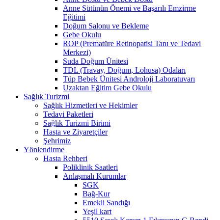
Anne Sütünün Önemi ve Başarılı Emzirme
Eğitimi
Doğum Salonu ve Bekleme
Gebe Okulu
ROP (Prematüre Retinopatisi Tanı ve Tedavi
Merkezi)
Suda Doğum Ünitesi
TDL (Travay, Doğum, Lohusa) Odaları
Tüp Bebek Ünitesi Androloji Laboratuvarı
Uzaktan Eğitim Gebe Okulu
Sağlık Turizmi
Sağlık Hizmetleri ve Hekimler
Tedavi Paketleri
Sağlık Turizmi Birimi
Hasta ve Ziyaretçiler
Şehrimiz
Yönlendirme
Hasta Rehberi
Poliklinik Saatleri
Anlaşmalı Kurumlar
SGK
Bağ-Kur
Emekli Sandığı
Yeşil kart