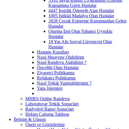
5510 Sayılı Kanun 1.Fıkrasının G.Bendi
Kapsamına Giren Hastalar
4447 İşsizlik Ödeneği Alan Hastalar
1005 İstiklal Madalya Olan Hastalar
2828 Çocuk Esirgeme Kurumundan Gelen
Hastalar
Oturma İzni Olan Yabancı Uyruklu
Hastalar
18 Yaş Altı Sosyal Güvencesi Olan
Hastalar
Hastane Kuralları
Nasıl Muayene Olabilirim
Nasıl Randevu Alabilirim ?
Önceliği Olan Hastalar
Ziyaretçi Politikamız
Refakatçi Politikamız
Nasıl Tetkik Yaptırabilirsiniz ?
Yatış İşlemleri
MHRS Online Randevu
Laboratuvar Tetkik Sonuçları
Radyoloji Rapor Sonuçları
Hekim Çalışma Tablosu
İletişim & Ulaşım
Öneri ve Görüşleriniz