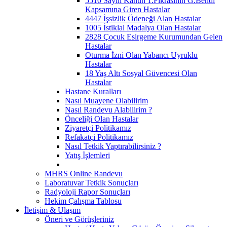
5510 Sayılı Kanun 1.Fıkrasının G.Bendi
Kapsamına Giren Hastalar
4447 İşsizlik Ödeneği Alan Hastalar
1005 İstiklal Madalya Olan Hastalar
2828 Çocuk Esirgeme Kurumundan Gelen
Hastalar
Oturma İzni Olan Yabancı Uyruklu
Hastalar
18 Yaş Altı Sosyal Güvencesi Olan
Hastalar
Hastane Kuralları
Nasıl Muayene Olabilirim
Nasıl Randevu Alabilirim ?
Önceliği Olan Hastalar
Ziyaretçi Politikamız
Refakatçi Politikamız
Nasıl Tetkik Yaptırabilirsiniz ?
Yatış İşlemleri
MHRS Online Randevu
Laboratuvar Tetkik Sonuçları
Radyoloji Rapor Sonuçları
Hekim Çalışma Tablosu
İletişim & Ulaşım
Öneri ve Görüşleriniz