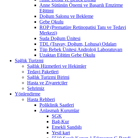
Anne Sütünün Önemi ve Başarılı Emzirme
Eğitimi
Doğum Salonu ve Bekleme
Gebe Okulu
ROP (Prematüre Retinopatisi Tanı ve Tedavi
Merkezi)
Suda Doğum Ünitesi
TDL (Travay, Doğum, Lohusa) Odaları
Tüp Bebek Ünitesi Androloji Laboratuvarı
Uzaktan Eğitim Gebe Okulu
Sağlık Turizmi
Sağlık Hizmetleri ve Hekimler
Tedavi Paketleri
Sağlık Turizmi Birimi
Hasta ve Ziyaretçiler
Şehrimiz
Yönlendirme
Hasta Rehberi
Poliklinik Saatleri
Anlaşmalı Kurumlar
SGK
Bağ-Kur
Emekli Sandığı
Yeşil kart