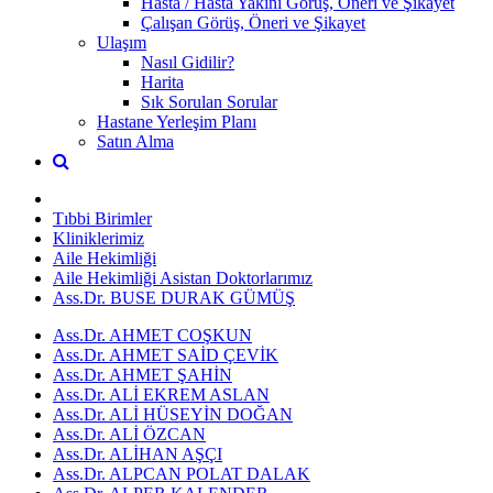
Hasta / Hasta Yakını Görüş, Öneri ve Şikayet
Çalışan Görüş, Öneri ve Şikayet
Ulaşım
Nasıl Gidilir?
Harita
Sık Sorulan Sorular
Hastane Yerleşim Planı
Satın Alma
Tıbbi Birimler
Kliniklerimiz
Aile Hekimliği
Aile Hekimliği Asistan Doktorlarımız
Ass.Dr. BUSE DURAK GÜMÜŞ
Ass.Dr. AHMET COŞKUN
Ass.Dr. AHMET SAİD ÇEVİK
Ass.Dr. AHMET ŞAHİN
Ass.Dr. ALİ EKREM ASLAN
Ass.Dr. ALİ HÜSEYİN DOĞAN
Ass.Dr. ALİ ÖZCAN
Ass.Dr. ALİHAN AŞÇI
Ass.Dr. ALPCAN POLAT DALAK