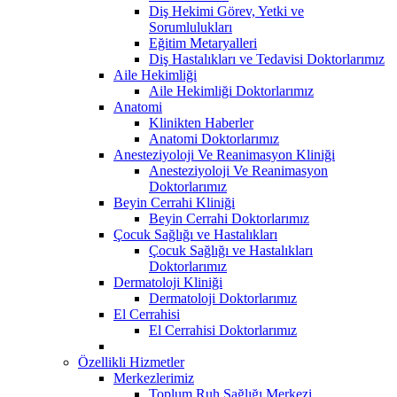
Diş Hekimi Görev, Yetki ve
Sorumlulukları
Eğitim Metaryalleri
Diş Hastalıkları ve Tedavisi Doktorlarımız
Aile Hekimliği
Aile Hekimliği Doktorlarımız
Anatomi
Klinikten Haberler
Anatomi Doktorlarımız
Anesteziyoloji Ve Reanimasyon Kliniği
Anesteziyoloji Ve Reanimasyon
Doktorlarımız
Beyin Cerrahi Kliniği
Beyin Cerrahi Doktorlarımız
Çocuk Sağlığı ve Hastalıkları
Çocuk Sağlığı ve Hastalıkları
Doktorlarımız
Dermatoloji Kliniği
Dermatoloji Doktorlarımız
El Cerrahisi
El Cerrahisi Doktorlarımız
Özellikli Hizmetler
Merkezlerimiz
Toplum Ruh Sağlığı Merkezi