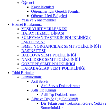
Öğrenci
Kayıt İşlemleri
Öğrenciler İçin Gerekli Formlar
Öğrenci İşleri Belgeleri
Yasa ve Yönetmelikler
Hizmet Binalarımız
YEŞİLYURT YERLEŞKESİ
HATAY HİZMET BİNASI
SÜLEYMAN TAŞTEKİN POLİKLİNİĞİ (
EŞREFPAŞA )
İSMET YORGANCILAR SEMT POLİKLİNİĞİ (
BASINSİTESİ)
BALÇOVA SEMT POLİKLİNİĞİ
NARLIDERE SEMT POLİKLİNİĞİ
GÖZTEPE SEMT POLİKLİNİĞİ
KARABAĞLAR SEMT POLİKLİNİĞİ
Tıbbi Birimler
Kliniklerimiz
Acil Servis
Acil Servis Doktorlarımız
Adli Tıp Kliniği
Adli Tıp Doktorlarımız
Ağız ve Diş Sağlığı Polikliniği
Diş Teknisyeni / Teknikeri Görev, Yetki ve
Sorumluluklar