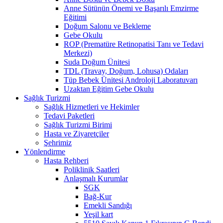
Anne Sütünün Önemi ve Başarılı Emzirme
Eğitimi
Doğum Salonu ve Bekleme
Gebe Okulu
ROP (Prematüre Retinopatisi Tanı ve Tedavi
Merkezi)
Suda Doğum Ünitesi
TDL (Travay, Doğum, Lohusa) Odaları
Tüp Bebek Ünitesi Androloji Laboratuvarı
Uzaktan Eğitim Gebe Okulu
Sağlık Turizmi
Sağlık Hizmetleri ve Hekimler
Tedavi Paketleri
Sağlık Turizmi Birimi
Hasta ve Ziyaretçiler
Şehrimiz
Yönlendirme
Hasta Rehberi
Poliklinik Saatleri
Anlaşmalı Kurumlar
SGK
Bağ-Kur
Emekli Sandığı
Yeşil kart