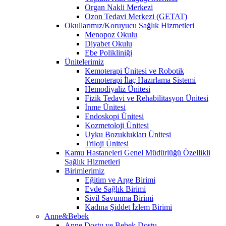
Organ Nakli Merkezi
Ozon Tedavi Merkezi (GETAT)
Okullarımız/Koruyucu Sağlık Hizmetleri
Menopoz Okulu
Diyabet Okulu
Ebe Polikliniği
Ünitelerimiz
Kemoterapi Ünitesi ve Robotik
Kemoterapi İlaç Hazırlama Sistemi
Hemodiyaliz Ünitesi
Fizik Tedavi ve Rehabilitasyon Ünitesi
İnme Ünitesi
Endoskopi Ünitesi
Kozmetoloji Ünitesi
Uyku Bozuklukları Ünitesi
Triloji Ünitesi
Kamu Hastaneleri Genel Müdürlüğü Özellikli
Sağlık Hizmetleri
Birimlerimiz
Eğitim ve Arge Birimi
Evde Sağlık Birimi
Sivil Savunma Birimi
Kadına Şiddet İzlem Birimi
Anne&Bebek
Anne Dostu ve Bebek Dostu