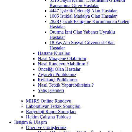
5510 Sayılı Kanun 1.Fıkrasının G.Bendi
Kapsamına Giren Hastalar
4447 İşsizlik Ödeneği Alan Hastalar
1005 İstiklal Madalya Olan Hastalar
2828 Çocuk Esirgeme Kurumundan Gelen
Hastalar
Oturma İzni Olan Yabancı Uyruklu
Hastalar
18 Yaş Altı Sosyal Güvencesi Olan
Hastalar
Hastane Kuralları
Nasıl Muayene Olabilirim
Nasıl Randevu Alabilirim ?
Önceliği Olan Hastalar
Ziyaretçi Politikamız
Refakatçi Politikamız
Nasıl Tetkik Yaptırabilirsiniz ?
Yatış İşlemleri
MHRS Online Randevu
Laboratuvar Tetkik Sonuçları
Radyoloji Rapor Sonuçları
Hekim Çalışma Tablosu
İletişim & Ulaşım
Öneri ve Görüşleriniz