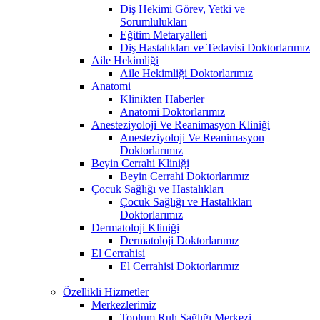
Diş Hekimi Görev, Yetki ve
Sorumlulukları
Eğitim Metaryalleri
Diş Hastalıkları ve Tedavisi Doktorlarımız
Aile Hekimliği
Aile Hekimliği Doktorlarımız
Anatomi
Klinikten Haberler
Anatomi Doktorlarımız
Anesteziyoloji Ve Reanimasyon Kliniği
Anesteziyoloji Ve Reanimasyon
Doktorlarımız
Beyin Cerrahi Kliniği
Beyin Cerrahi Doktorlarımız
Çocuk Sağlığı ve Hastalıkları
Çocuk Sağlığı ve Hastalıkları
Doktorlarımız
Dermatoloji Kliniği
Dermatoloji Doktorlarımız
El Cerrahisi
El Cerrahisi Doktorlarımız
Özellikli Hizmetler
Merkezlerimiz
Toplum Ruh Sağlığı Merkezi