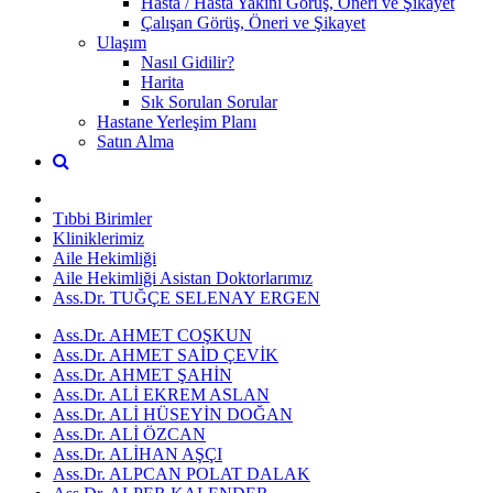
Hasta / Hasta Yakını Görüş, Öneri ve Şikayet
Çalışan Görüş, Öneri ve Şikayet
Ulaşım
Nasıl Gidilir?
Harita
Sık Sorulan Sorular
Hastane Yerleşim Planı
Satın Alma
Tıbbi Birimler
Kliniklerimiz
Aile Hekimliği
Aile Hekimliği Asistan Doktorlarımız
Ass.Dr. TUĞÇE SELENAY ERGEN
Ass.Dr. AHMET COŞKUN
Ass.Dr. AHMET SAİD ÇEVİK
Ass.Dr. AHMET ŞAHİN
Ass.Dr. ALİ EKREM ASLAN
Ass.Dr. ALİ HÜSEYİN DOĞAN
Ass.Dr. ALİ ÖZCAN
Ass.Dr. ALİHAN AŞÇI
Ass.Dr. ALPCAN POLAT DALAK