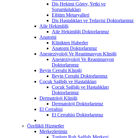
Diş Hekimi Görev, Yetki ve
Sorumlulukları
Eğitim Metaryalleri
Diş Hastalıkları ve Tedavisi Doktorlarımız
Aile Hekimliği
Aile Hekimliği Doktorlarımız
Anatomi
Klinikten Haberler
Anatomi Doktorlarımız
Anesteziyoloji Ve Reanimasyon Kliniği
Anesteziyoloji Ve Reanimasyon
Doktorlarımız
Beyin Cerrahi Kliniği
Beyin Cerrahi Doktorlarımız
Çocuk Sağlığı ve Hastalıkları
Çocuk Sağlığı ve Hastalıkları
Doktorlarımız
Dermatoloji Kliniği
Dermatoloji Doktorlarımız
El Cerrahisi
El Cerrahisi Doktorlarımız
Özellikli Hizmetler
Merkezlerimiz
Toplum Ruh Sağlığı Merkezi