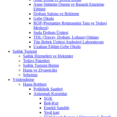
Anne Sütünün Önemi ve Başarılı Emzirme
Eğitimi
Doğum Salonu ve Bekleme
Gebe Okulu
ROP (Prematüre Retinopatisi Tanı ve Tedavi
Merkezi)
Suda Doğum Ünitesi
TDL (Travay, Doğum, Lohusa) Odaları
Tüp Bebek Ünitesi Androloji Laboratuvarı
Uzaktan Eğitim Gebe Okulu
Sağlık Turizmi
Sağlık Hizmetleri ve Hekimler
Tedavi Paketleri
Sağlık Turizmi Birimi
Hasta ve Ziyaretçiler
Şehrimiz
Yönlendirme
Hasta Rehberi
Poliklinik Saatleri
Anlaşmalı Kurumlar
SGK
Bağ-Kur
Emekli Sandığı
Yeşil kart