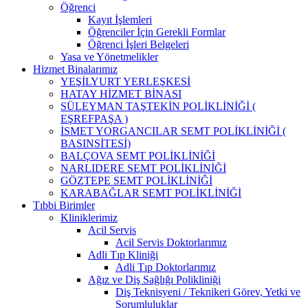
Öğrenci
Kayıt İşlemleri
Öğrenciler İçin Gerekli Formlar
Öğrenci İşleri Belgeleri
Yasa ve Yönetmelikler
Hizmet Binalarımız
YEŞİLYURT YERLEŞKESİ
HATAY HİZMET BİNASI
SÜLEYMAN TAŞTEKİN POLİKLİNİĞİ (
EŞREFPAŞA )
İSMET YORGANCILAR SEMT POLİKLİNİĞİ (
BASINSİTESİ)
BALÇOVA SEMT POLİKLİNİĞİ
NARLIDERE SEMT POLİKLİNİĞİ
GÖZTEPE SEMT POLİKLİNİĞİ
KARABAĞLAR SEMT POLİKLİNİĞİ
Tıbbi Birimler
Kliniklerimiz
Acil Servis
Acil Servis Doktorlarımız
Adli Tıp Kliniği
Adli Tıp Doktorlarımız
Ağız ve Diş Sağlığı Polikliniği
Diş Teknisyeni / Teknikeri Görev, Yetki ve
Sorumluluklar