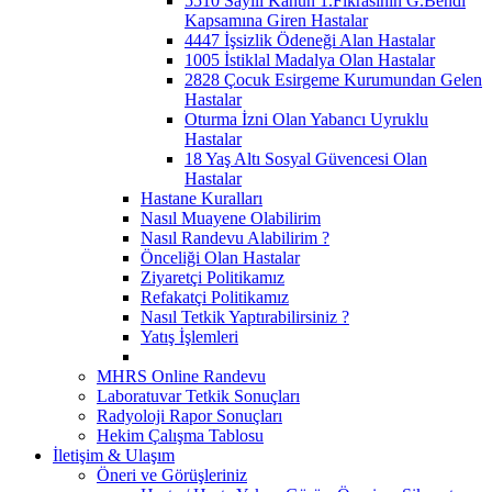
5510 Sayılı Kanun 1.Fıkrasının G.Bendi
Kapsamına Giren Hastalar
4447 İşsizlik Ödeneği Alan Hastalar
1005 İstiklal Madalya Olan Hastalar
2828 Çocuk Esirgeme Kurumundan Gelen
Hastalar
Oturma İzni Olan Yabancı Uyruklu
Hastalar
18 Yaş Altı Sosyal Güvencesi Olan
Hastalar
Hastane Kuralları
Nasıl Muayene Olabilirim
Nasıl Randevu Alabilirim ?
Önceliği Olan Hastalar
Ziyaretçi Politikamız
Refakatçi Politikamız
Nasıl Tetkik Yaptırabilirsiniz ?
Yatış İşlemleri
MHRS Online Randevu
Laboratuvar Tetkik Sonuçları
Radyoloji Rapor Sonuçları
Hekim Çalışma Tablosu
İletişim & Ulaşım
Öneri ve Görüşleriniz