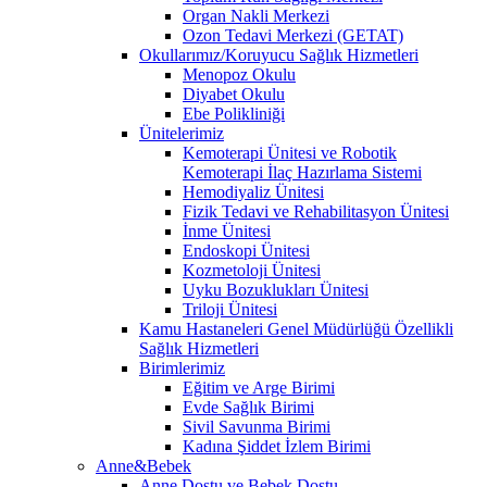
Organ Nakli Merkezi
Ozon Tedavi Merkezi (GETAT)
Okullarımız/Koruyucu Sağlık Hizmetleri
Menopoz Okulu
Diyabet Okulu
Ebe Polikliniği
Ünitelerimiz
Kemoterapi Ünitesi ve Robotik
Kemoterapi İlaç Hazırlama Sistemi
Hemodiyaliz Ünitesi
Fizik Tedavi ve Rehabilitasyon Ünitesi
İnme Ünitesi
Endoskopi Ünitesi
Kozmetoloji Ünitesi
Uyku Bozuklukları Ünitesi
Triloji Ünitesi
Kamu Hastaneleri Genel Müdürlüğü Özellikli
Sağlık Hizmetleri
Birimlerimiz
Eğitim ve Arge Birimi
Evde Sağlık Birimi
Sivil Savunma Birimi
Kadına Şiddet İzlem Birimi
Anne&Bebek
Anne Dostu ve Bebek Dostu