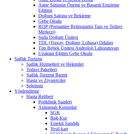
Anne Sütünün Önemi ve Başarılı Emzirme
Eğitimi
Doğum Salonu ve Bekleme
Gebe Okulu
ROP (Prematüre Retinopatisi Tanı ve Tedavi
Merkezi)
Suda Doğum Ünitesi
TDL (Travay, Doğum, Lohusa) Odaları
Tüp Bebek Ünitesi Androloji Laboratuvarı
Uzaktan Eğitim Gebe Okulu
Sağlık Turizmi
Sağlık Hizmetleri ve Hekimler
Tedavi Paketleri
Sağlık Turizmi Birimi
Hasta ve Ziyaretçiler
Şehrimiz
Yönlendirme
Hasta Rehberi
Poliklinik Saatleri
Anlaşmalı Kurumlar
SGK
Bağ-Kur
Emekli Sandığı
Yeşil kart