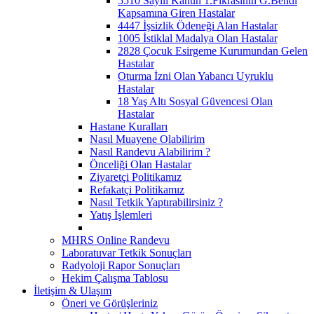
5510 Sayılı Kanun 1.Fıkrasının G.Bendi
Kapsamına Giren Hastalar
4447 İşsizlik Ödeneği Alan Hastalar
1005 İstiklal Madalya Olan Hastalar
2828 Çocuk Esirgeme Kurumundan Gelen
Hastalar
Oturma İzni Olan Yabancı Uyruklu
Hastalar
18 Yaş Altı Sosyal Güvencesi Olan
Hastalar
Hastane Kuralları
Nasıl Muayene Olabilirim
Nasıl Randevu Alabilirim ?
Önceliği Olan Hastalar
Ziyaretçi Politikamız
Refakatçi Politikamız
Nasıl Tetkik Yaptırabilirsiniz ?
Yatış İşlemleri
MHRS Online Randevu
Laboratuvar Tetkik Sonuçları
Radyoloji Rapor Sonuçları
Hekim Çalışma Tablosu
İletişim & Ulaşım
Öneri ve Görüşleriniz