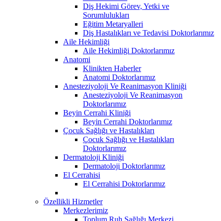
Diş Hekimi Görev, Yetki ve
Sorumlulukları
Eğitim Metaryalleri
Diş Hastalıkları ve Tedavisi Doktorlarımız
Aile Hekimliği
Aile Hekimliği Doktorlarımız
Anatomi
Klinikten Haberler
Anatomi Doktorlarımız
Anesteziyoloji Ve Reanimasyon Kliniği
Anesteziyoloji Ve Reanimasyon
Doktorlarımız
Beyin Cerrahi Kliniği
Beyin Cerrahi Doktorlarımız
Çocuk Sağlığı ve Hastalıkları
Çocuk Sağlığı ve Hastalıkları
Doktorlarımız
Dermatoloji Kliniği
Dermatoloji Doktorlarımız
El Cerrahisi
El Cerrahisi Doktorlarımız
Özellikli Hizmetler
Merkezlerimiz
Toplum Ruh Sağlığı Merkezi