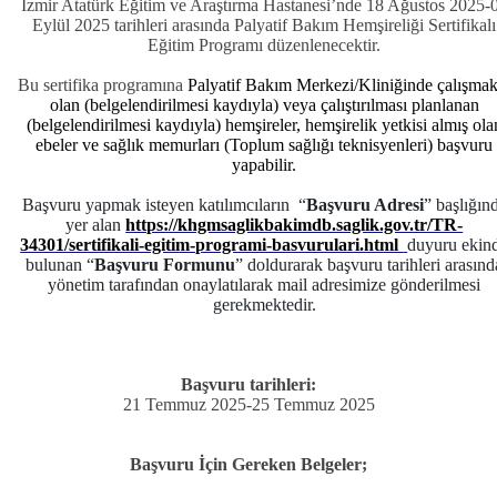
İzmir Atatürk Eğitim ve Araştırma Hastanesi’nde 18 Ağustos 2025-
Eylül 2025 tarihleri arasında Palyatif Bakım Hemşireliği Sertifikalı
Eğitim Programı düzenlenecektir.
Bu sertifika programına
Palyatif Bakım Merkezi/Kliniğinde çalışmak
olan (belgelendirilmesi kaydıyla) veya çalıştırılması planlanan
(belgelendirilmesi kaydıyla) hemşireler, hemşirelik yetkisi almış ola
ebeler ve sağlık memurları (Toplum sağlığı teknisyenleri) başvuru
yapabilir.
Başvuru yapmak isteyen katılımcıların “
Başvuru Adresi
” başlığın
yer alan
https://khgmsaglikbakimdb.saglik.gov.tr/TR-
34301/sertifikali-egitim-programi-basvurulari.html
duyuru ekin
bulunan “
Başvuru Formunu
” doldurarak başvuru tarihleri arasınd
yönetim tarafından onaylatılarak mail adresimize gönderilmesi
gerekmektedir.
Başvuru tarihleri:
21 Temmuz 2025-25 Temmuz 2025
Başvuru İçin Gereken Belgeler;