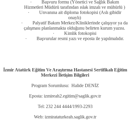
·
Başvuru formu (Yönetici ve Sağlık Bakım
Hizmetleri Müdürü tarafından ıslak imzalı ve mühürlü )
·
Unvanına ait diploma fotokopisi (Aslı gibidir
onaylı)
·
Palyatif Bakım Merkez/Kliniklerinde çalışıyor ya da
çalışması planlanmakta olduğunu belirten kurum yazısı.
·
Kimlik fotokopisi
·
Başvurular resmi yazı ve eposta ile yapılmalıdır.
İzmir Atatürk Eğitim Ve Araştırma Hastanesi Sertifikalı Eğitim
Merkezi İletişim Bilgileri
Program Sorumlusu: Halide DENİZ
Eposta: izmireah2.egitim@saglik.gov.tr
Tel: 232 244 4444/1993-2293
Web: izmirataturkeah.saglik.gov.tr