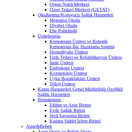
Organ Nakli Merkezi
Ozon Tedavi Merkezi (GETAT)
Okullarımız/Koruyucu Sağlık Hizmetleri
Menopoz Okulu
Diyabet Okulu
Ebe Polikliniği
Ünitelerimiz
Kemoterapi Ünitesi ve Robotik
Kemoterapi İlaç Hazırlama Sistemi
Hemodiyaliz Ünitesi
Fizik Tedavi ve Rehabilitasyon Ünitesi
İnme Ünitesi
Endoskopi Ünitesi
Kozmetoloji Ünitesi
Uyku Bozuklukları Ünitesi
Triloji Ünitesi
Kamu Hastaneleri Genel Müdürlüğü Özellikli
Sağlık Hizmetleri
Birimlerimiz
Eğitim ve Arge Birimi
Evde Sağlık Birimi
Sivil Savunma Birimi
Kadına Şiddet İzlem Birimi
Anne&Bebek
Anne Dostu ve Bebek Dostu