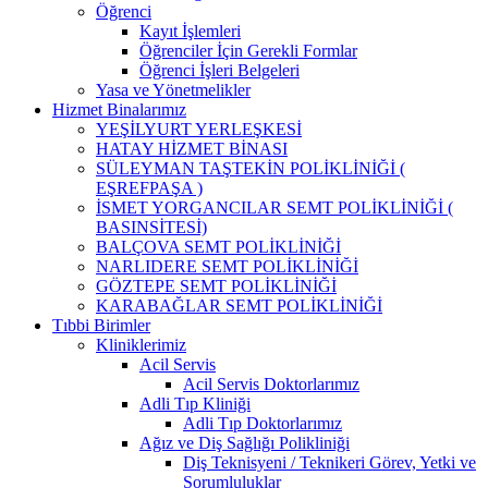
Öğrenci
Kayıt İşlemleri
Öğrenciler İçin Gerekli Formlar
Öğrenci İşleri Belgeleri
Yasa ve Yönetmelikler
Hizmet Binalarımız
YEŞİLYURT YERLEŞKESİ
HATAY HİZMET BİNASI
SÜLEYMAN TAŞTEKİN POLİKLİNİĞİ (
EŞREFPAŞA )
İSMET YORGANCILAR SEMT POLİKLİNİĞİ (
BASINSİTESİ)
BALÇOVA SEMT POLİKLİNİĞİ
NARLIDERE SEMT POLİKLİNİĞİ
GÖZTEPE SEMT POLİKLİNİĞİ
KARABAĞLAR SEMT POLİKLİNİĞİ
Tıbbi Birimler
Kliniklerimiz
Acil Servis
Acil Servis Doktorlarımız
Adli Tıp Kliniği
Adli Tıp Doktorlarımız
Ağız ve Diş Sağlığı Polikliniği
Diş Teknisyeni / Teknikeri Görev, Yetki ve
Sorumluluklar