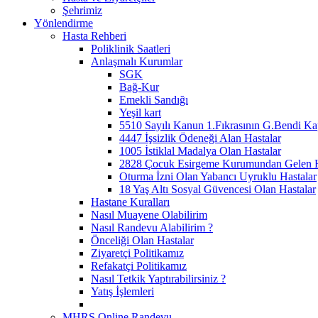
Şehrimiz
Yönlendirme
Hasta Rehberi
Poliklinik Saatleri
Anlaşmalı Kurumlar
SGK
Bağ-Kur
Emekli Sandığı
Yeşil kart
5510 Sayılı Kanun 1.Fıkrasının G.Bendi Ka
4447 İşsizlik Ödeneği Alan Hastalar
1005 İstiklal Madalya Olan Hastalar
2828 Çocuk Esirgeme Kurumundan Gelen H
Oturma İzni Olan Yabancı Uyruklu Hastalar
18 Yaş Altı Sosyal Güvencesi Olan Hastalar
Hastane Kuralları
Nasıl Muayene Olabilirim
Nasıl Randevu Alabilirim ?
Önceliği Olan Hastalar
Ziyaretçi Politikamız
Refakatçi Politikamız
Nasıl Tetkik Yaptırabilirsiniz ?
Yatış İşlemleri
MHRS Online Randevu