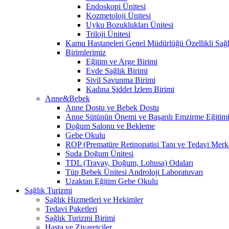
Endoskopi Ünitesi
Kozmetoloji Ünitesi
Uyku Bozuklukları Ünitesi
Triloji Ünitesi
Kamu Hastaneleri Genel Müdürlüğü Özellikli Sağl
Birimlerimiz
Eğitim ve Arge Birimi
Evde Sağlık Birimi
Sivil Savunma Birimi
Kadına Şiddet İzlem Birimi
Anne&Bebek
Anne Dostu ve Bebek Dostu
Anne Sütünün Önemi ve Başarılı Emzirme Eğitim
Doğum Salonu ve Bekleme
Gebe Okulu
ROP (Prematüre Retinopatisi Tanı ve Tedavi Merk
Suda Doğum Ünitesi
TDL (Travay, Doğum, Lohusa) Odaları
Tüp Bebek Ünitesi Androloji Laboratuvarı
Uzaktan Eğitim Gebe Okulu
Sağlık Turizmi
Sağlık Hizmetleri ve Hekimler
Tedavi Paketleri
Sağlık Turizmi Birimi
Hasta ve Ziyaretçiler