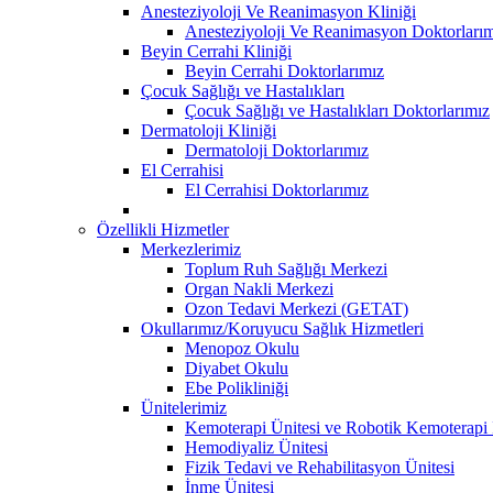
Anesteziyoloji Ve Reanimasyon Kliniği
Anesteziyoloji Ve Reanimasyon Doktorları
Beyin Cerrahi Kliniği
Beyin Cerrahi Doktorlarımız
Çocuk Sağlığı ve Hastalıkları
Çocuk Sağlığı ve Hastalıkları Doktorlarımız
Dermatoloji Kliniği
Dermatoloji Doktorlarımız
El Cerrahisi
El Cerrahisi Doktorlarımız
Özellikli Hizmetler
Merkezlerimiz
Toplum Ruh Sağlığı Merkezi
Organ Nakli Merkezi
Ozon Tedavi Merkezi (GETAT)
Okullarımız/Koruyucu Sağlık Hizmetleri
Menopoz Okulu
Diyabet Okulu
Ebe Polikliniği
Ünitelerimiz
Kemoterapi Ünitesi ve Robotik Kemoterapi 
Hemodiyaliz Ünitesi
Fizik Tedavi ve Rehabilitasyon Ünitesi
İnme Ünitesi