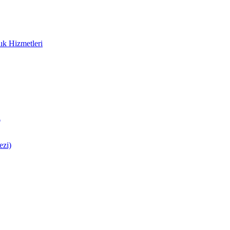
ık Hizmetleri
i
ezi)