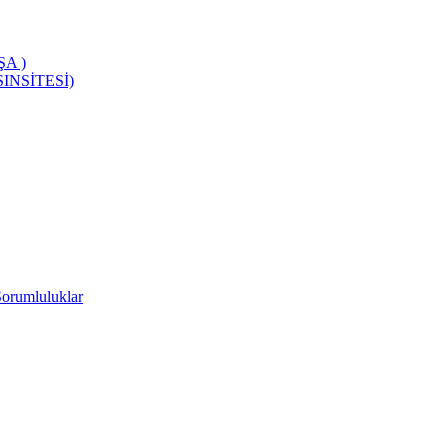
A )
INSİTESİ)
Sorumluluklar