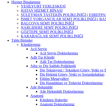
Hizmet Binalarımız
YEŞİLYURT YERLEŞKESİ
HATAY HİZMET BİNASI
SÜLEYMAN TAŞTEKİN POLİKLİNİĞİ ( EŞREFPAŞ
İSMET YORGANCILAR SEMT POLİKLİNİĞİ ( BAS
BALÇOVA SEMT POLİKLİNİĞİ
NARLIDERE SEMT POLİKLİNİĞİ
GÖZTEPE SEMT POLİKLİNİĞİ
KARABAĞLAR SEMT POLİKLİNİĞİ
Tıbbi Birimler
Kliniklerimiz
Acil Servis
Acil Servis Doktorlarımız
Adli Tıp Kliniği
Adli Tıp Doktorlarımız
Ağız ve Diş Sağlığı Polikliniği
Diş Teknisyeni / Teknikeri Görev, Yetki ve 
Diş Hekimi Görev, Yetki ve Sorumlulukları
Eğitim Metaryalleri
Diş Hastalıkları ve Tedavisi Doktorlarımız
Aile Hekimliği
Aile Hekimliği Doktorlarımız
Anatomi
Klinikten Haberler
Anatomi Doktorlarımız