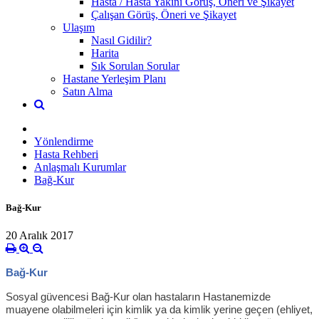
Hasta / Hasta Yakını Görüş, Öneri ve Şikayet
Çalışan Görüş, Öneri ve Şikayet
Ulaşım
Nasıl Gidilir?
Harita
Sık Sorulan Sorular
Hastane Yerleşim Planı
Satın Alma
Yönlendirme
Hasta Rehberi
Anlaşmalı Kurumlar
Bağ-Kur
Bağ-Kur
20 Aralık 2017
Bağ-Kur
Sosyal güvencesi Bağ-Kur olan hastaların Hastanemizde
muayene olabilmeleri için kimlik ya da kimlik yerine geçen (ehliyet,