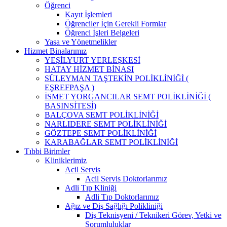
Öğrenci
Kayıt İşlemleri
Öğrenciler İçin Gerekli Formlar
Öğrenci İşleri Belgeleri
Yasa ve Yönetmelikler
Hizmet Binalarımız
YEŞİLYURT YERLEŞKESİ
HATAY HİZMET BİNASI
SÜLEYMAN TAŞTEKİN POLİKLİNİĞİ (
EŞREFPAŞA )
İSMET YORGANCILAR SEMT POLİKLİNİĞİ (
BASINSİTESİ)
BALÇOVA SEMT POLİKLİNİĞİ
NARLIDERE SEMT POLİKLİNİĞİ
GÖZTEPE SEMT POLİKLİNİĞİ
KARABAĞLAR SEMT POLİKLİNİĞİ
Tıbbi Birimler
Kliniklerimiz
Acil Servis
Acil Servis Doktorlarımız
Adli Tıp Kliniği
Adli Tıp Doktorlarımız
Ağız ve Diş Sağlığı Polikliniği
Diş Teknisyeni / Teknikeri Görev, Yetki ve
Sorumluluklar