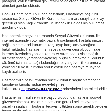
pasaport, evlilik cüzdanı gibi) resmi belgelerden biri ile müracaat
etmeleri gerekmektedir.
Bağ-Kur prim borcu bulunan hastaların, Hastaneye başvuru
sırasında, Sosyal Güvenlik Kurumundan alınan, onaylı ve iki ay
geçerliliği olan Sağlık Yardımı Müstahaklık Belgesinin bulunması
gerekmektedir.
Hastanemize başvuru sırasında Sosyal Güvenlik Kurumu ile
internet üzerinden otomatik bağlantı sağlanarak hastalarımızın,
sağlık hizmetlerini kurumun karşılayıp karşılamayacağına
bakılmaktadır. Hastalarımızın sosyal güvencesi olduğu halde
internet üzerinden yapılan kontroller sırasında, kişinin sağlık
hizmetlerinden yararlanamayacağı bilgisi alınmaktadır. Sorunun
çözümü için hasta bağlı bulunduğu sosyal güvenlik kurumuna
yönlendirilir ve Kurumdan sorun çözülünce hastaya muayene
kaydı açılabilir.
Hastanemize başvurmadan önce kurumun sağlık hizmetlerini
karşılayıp karşılamadığı e-devlet şifresi
kullanılarak
https://www.turkiye.gov.tr
adresinden kontrol edilebilir.
Hastanemizin acil servinse başvurulduğunda hastanın sosyal
güvencesine bakılmaksızın hastanın gerekli acil muayenesi
öncelikli sağlanır. Hastanın tedavisi bittikten sonra gerekli belgeler
hasta ya da yakınlarından istenmektedir.