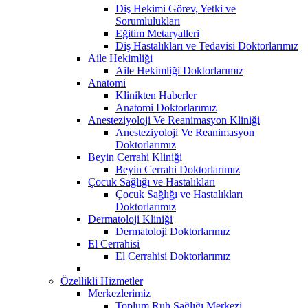
Diş Hekimi Görev, Yetki ve
Sorumlulukları
Eğitim Metaryalleri
Diş Hastalıkları ve Tedavisi Doktorlarımız
Aile Hekimliği
Aile Hekimliği Doktorlarımız
Anatomi
Klinikten Haberler
Anatomi Doktorlarımız
Anesteziyoloji Ve Reanimasyon Kliniği
Anesteziyoloji Ve Reanimasyon
Doktorlarımız
Beyin Cerrahi Kliniği
Beyin Cerrahi Doktorlarımız
Çocuk Sağlığı ve Hastalıkları
Çocuk Sağlığı ve Hastalıkları
Doktorlarımız
Dermatoloji Kliniği
Dermatoloji Doktorlarımız
El Cerrahisi
El Cerrahisi Doktorlarımız
Özellikli Hizmetler
Merkezlerimiz
Toplum Ruh Sağlığı Merkezi