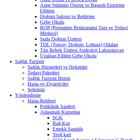
Anne Sütünün Önemi ve Başarılı Emzirme
Eğitimi
Doğum Salonu ve Bekleme
Gebe Okulu
ROP (Prematüre Retinopatisi Tanı ve Tedavi
Merkezi)
Suda Doğum Ünitesi
TDL (Travay, Doğum, Lohusa) Odaları
Tüp Bebek Ünitesi Androloji Laboratuvarı
Uzaktan Eğitim Gebe Okulu
Sağlık Turizmi
Sağlık Hizmetleri ve Hekimler
Tedavi Paketleri
Sağlık Turizmi Birimi
Hasta ve Ziyaretçiler
Şehrimiz
Yönlendirme
Hasta Rehberi
Poliklinik Saatleri
Anlaşmalı Kurumlar
SGK
Bağ-Kur
Emekli Sandığı
Yeşil kart