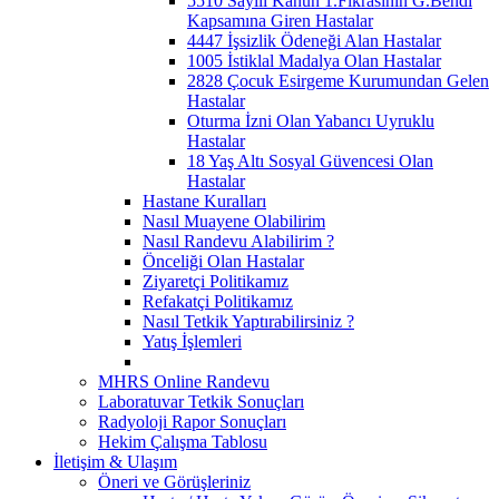
5510 Sayılı Kanun 1.Fıkrasının G.Bendi
Kapsamına Giren Hastalar
4447 İşsizlik Ödeneği Alan Hastalar
1005 İstiklal Madalya Olan Hastalar
2828 Çocuk Esirgeme Kurumundan Gelen
Hastalar
Oturma İzni Olan Yabancı Uyruklu
Hastalar
18 Yaş Altı Sosyal Güvencesi Olan
Hastalar
Hastane Kuralları
Nasıl Muayene Olabilirim
Nasıl Randevu Alabilirim ?
Önceliği Olan Hastalar
Ziyaretçi Politikamız
Refakatçi Politikamız
Nasıl Tetkik Yaptırabilirsiniz ?
Yatış İşlemleri
MHRS Online Randevu
Laboratuvar Tetkik Sonuçları
Radyoloji Rapor Sonuçları
Hekim Çalışma Tablosu
İletişim & Ulaşım
Öneri ve Görüşleriniz