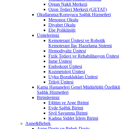
Organ Nakli Merkezi
Ozon Tedavi Merkezi (GETAT)
Okullarımız/Koruyucu Sağlık Hizmetleri
Menopoz Okulu
Diyabet Okulu
Ebe Polikliniği
Ünitelerimiz
Kemoterapi Ünitesi ve Robotik
Kemoterapi İlaç Hazırlama Sistemi
Hemodiyaliz Ünitesi
Fizik Tedavi ve Rehabilitasyon Ünitesi
İnme Ünitesi
Endoskopi Ünitesi
Kozmetoloji Ünitesi
Uyku Bozuklukları Ünitesi
Triloji Ünitesi
Kamu Hastaneleri Genel Müdürlüğü Özellikli
Sağlık Hizmetleri
Birimlerimiz
Eğitim ve Arge Birimi
Evde Sağlık Birimi
Sivil Savunma Birimi
Kadına Şiddet İzlem Birimi
Anne&Bebek
Anne Dostu ve Bebek Dostu