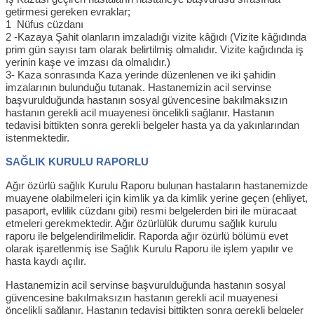
getirmesi gereken evraklar;
1 Nüfus cüzdanı
2 -Kazaya Şahit olanların imzaladığı vizite kâğıdı (Vizite kâğıdında
prim gün sayısı tam olarak belirtilmiş olmalıdır. Vizite kağıdında iş
yerinin kaşe ve imzası da olmalıdır.)
3- Kaza sonrasında Kaza yerinde düzenlenen ve iki şahidin
imzalarının bulunduğu tutanak. Hastanemizin acil servinse
başvurulduğunda hastanın sosyal güvencesine bakılmaksızın
hastanın gerekli acil muayenesi öncelikli sağlanır. Hastanın
tedavisi bittikten sonra gerekli belgeler hasta ya da yakınlarından
istenmektedir.
SAĞLIK KURULU RAPORLU
Ağır özürlü sağlık Kurulu Raporu bulunan hastaların hastanemizde
muayene olabilmeleri için kimlik ya da kimlik yerine geçen (ehliyet,
pasaport, evlilik cüzdanı gibi) resmi belgelerden biri ile müracaat
etmeleri gerekmektedir. Ağır özürlülük durumu sağlık kurulu
raporu ile belgelendirilmelidir. Raporda ağır özürlü bölümü evet
olarak işaretlenmiş ise Sağlık Kurulu Raporu ile işlem yapılır ve
hasta kaydı açılır.
Hastanemizin acil servinse başvurulduğunda hastanın sosyal
güvencesine bakılmaksızın hastanın gerekli acil muayenesi
öncelikli sağlanır. Hastanın tedavisi bittikten sonra gerekli belgeler