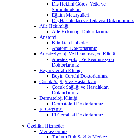
Diş Hekimi Görev, Yetki ve
Sorumlulukları
Eğitim Metaryalleri
Diş Hastalıkları ve Tedavisi Doktorlarımız
Aile Hekimliği
Aile Hekimliği Doktorlarımız
Anatomi
Klinikten Haberler
Anatomi Doktorlarımız
Anesteziyoloji Ve Reanimasyon Kliniği
Anesteziyoloji Ve Reanimasyon
Doktorlarımız
Beyin Cerrahi Kliniği
Beyin Cerrahi Doktorlarımız
Çocuk Sağlığı ve Hastalıkları
Çocuk Sağlığı ve Hastalıkları
Doktorlarımız
Dermatoloji Kliniği
Dermatoloji Doktorlarımız
El Cerrahisi
El Cerrahisi Doktorlarımız
Özellikli Hizmetler
Merkezlerimiz
Toplum Ruh Sağlığı Merkezi