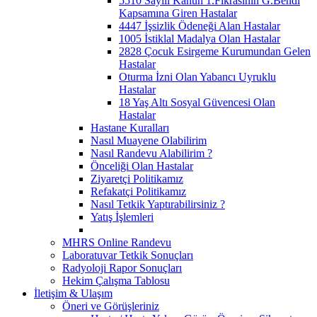
5510 Sayılı Kanun 1.Fıkrasının G.Bendi
Kapsamına Giren Hastalar
4447 İşsizlik Ödeneği Alan Hastalar
1005 İstiklal Madalya Olan Hastalar
2828 Çocuk Esirgeme Kurumundan Gelen
Hastalar
Oturma İzni Olan Yabancı Uyruklu
Hastalar
18 Yaş Altı Sosyal Güvencesi Olan
Hastalar
Hastane Kuralları
Nasıl Muayene Olabilirim
Nasıl Randevu Alabilirim ?
Önceliği Olan Hastalar
Ziyaretçi Politikamız
Refakatçi Politikamız
Nasıl Tetkik Yaptırabilirsiniz ?
Yatış İşlemleri
MHRS Online Randevu
Laboratuvar Tetkik Sonuçları
Radyoloji Rapor Sonuçları
Hekim Çalışma Tablosu
İletişim & Ulaşım
Öneri ve Görüşleriniz