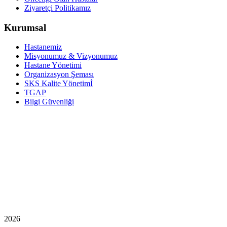
Ziyaretçi Politikamız
Kurumsal
Hastanemiz
Misyonumuz & Vizyonumuz
Hastane Yönetimi
Organizasyon Şeması
SKS Kalite Yönetimİ
TGAP
Bilgi Güvenliği
2026