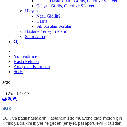
Hasta / Hasta Yakını Görüş, Öneri ve Şikayet
Çalışan Görüş, Öneri ve Şikayet
Ulaşım
Nasıl Gidilir?
Harita
Sık Sorulan Sorular
Hastane Yerleşim Planı
Satın Alma
Yönlendirme
Hasta Rehberi
Anlaşmalı Kurumlar
SGK
SGK
20 Aralık 2017
SGK
SGK ya bağlı hastaların Hastanemizde muayene olabilmeleri için
kimlik ya da kimlik yerine geçen (ehliyet, pasaport, evlilik cüzdanı