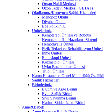
Organ Nakli Merkezi
Ozon Tedavi Merkezi (GETAT)
Okullarımız/Koruyucu Sağlık Hizmetleri
Menopoz Okulu
Diyabet Okulu
Ebe Polikliniği
Ünitelerimiz
Kemoterapi Ünitesi ve Robotik
Kemoterapi İlaç Hazırlama Sistemi
Hemodiyaliz Ünitesi
Fizik Tedavi ve Rehabilitasyon Ünitesi
İnme Ünitesi
Endoskopi Ünitesi
Kozmetoloji Ünitesi
Uyku Bozuklukları Ünitesi
Triloji Ünitesi
Kamu Hastaneleri Genel Müdürlüğü Özellikli
Sağlık Hizmetleri
Birimlerimiz
Eğitim ve Arge Birimi
Evde Sağlık Birimi
Sivil Savunma Birimi
Kadına Şiddet İzlem Birimi
Anne&Bebek
Anne Dostu ve Bebek Dostu