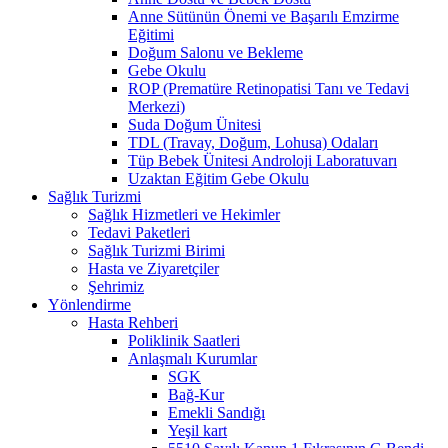
Anne Sütünün Önemi ve Başarılı Emzirme
Eğitimi
Doğum Salonu ve Bekleme
Gebe Okulu
ROP (Prematüre Retinopatisi Tanı ve Tedavi
Merkezi)
Suda Doğum Ünitesi
TDL (Travay, Doğum, Lohusa) Odaları
Tüp Bebek Ünitesi Androloji Laboratuvarı
Uzaktan Eğitim Gebe Okulu
Sağlık Turizmi
Sağlık Hizmetleri ve Hekimler
Tedavi Paketleri
Sağlık Turizmi Birimi
Hasta ve Ziyaretçiler
Şehrimiz
Yönlendirme
Hasta Rehberi
Poliklinik Saatleri
Anlaşmalı Kurumlar
SGK
Bağ-Kur
Emekli Sandığı
Yeşil kart