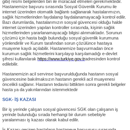
gibi) resmi belgelerden biri ile müracaat etmeleri gerekmektedir.
Hastanemize başvuru sırasında Sosyal Güvenlik Kurumu ile
internet üzerinden otomatik bağlantı sağlanarak hastalarımızın,
sağlık hizmetlerinden faydalanıp faydalanamayacağı kontrol edilir.
Bazı durumlarda, hastalarımızın sosyal güvencesi olduğu halde
internet üzerinden yapılan kontroller sırasında, kişinin sağlık
hizmetlerinden yararlanamayacağı bilgisi alınmaktadır. Sorunun
çözümü için hasta bağlı bulunduğu sosyal güvenlik kurumuna
yönlendirilir ve Kurum tarafından sorun çözülünce hastaya
muayene kaydı açılabilir. Hastanemize başvurmadan önce
kurumun sağlık hizmetlerini karşılayıp karşılamadığı e-devlet
şifresi kullanılarak
https://www.turkiye.gov.tr
adresinden kontrol
edilebilir.
Hastanemizin acil servinse başvurulduğunda hastanın sosyal
güvencesine bakılmaksızın hastanın gerekli acil muayenesi
öncelikli sağlanır. Hastanın tedavisi bittikten sonra gerekli belgeler
hasta ya da yakınlarından istenmektedir
SGK- İŞ KAZASI
Bir iş yerinde çalışan sosyal güvencesi SGK olan çalışanın iş
yerinde bulunduğu sırada herhangi bir durum sebebiyle
yaralanması iş kazası olarak kabul edilir.
İş Kazası geçiren hastaların hastaneye başvurusu sırasında