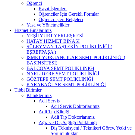
Öğrenci
Kayıt İşlemleri
Öğrenciler İçin Gerekli Formlar
Öğrenci İşleri Belgeleri
Yasa ve Yönetmelikler
Hizmet Binalarımız
YEŞİLYURT YERLEŞKESİ
HATAY HİZMET BİNASI
SÜLEYMAN TAŞTEKİN POLİKLİNİĞİ (
EŞREFPAŞA )
İSMET YORGANCILAR SEMT POLİKLİNİĞİ (
BASINSİTESİ)
BALÇOVA SEMT POLİKLİNİĞİ
NARLIDERE SEMT POLİKLİNİĞİ
GÖZTEPE SEMT POLİKLİNİĞİ
KARABAĞLAR SEMT POLİKLİNİĞİ
Tıbbi Birimler
Kliniklerimiz
Acil Servis
Acil Servis Doktorlarımız
Adli Tıp Kliniği
Adli Tıp Doktorlarımız
Ağız ve Diş Sağlığı Polikliniği
Diş Teknisyeni / Teknikeri Görev, Yetki ve
Sorumluluklar