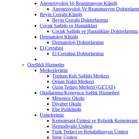
Anesteziyoloji Ve Reanimasyon Kliniği
Anesteziyoloji Ve Reanimasyon Doktorları
Beyin Cerrahi Kliniği
Beyin Cerrahi Doktorlarımız
Çocuk Sağlığı ve Hastalıkları
Çocuk Sağlığı ve Hastalıkları Doktorlarımız
Dermatoloji Kliniği
Dermatoloji Doktorlarımız
El Cerrahisi
El Cerrahisi Doktorlarımız
Özellikli Hizmetler
Merkezlerimiz
Toplum Ruh Sağlığı Merkezi
Organ Nakli Merkezi
Ozon Tedavi Merkezi (GETAT)
Okullarımız/Koruyucu Sağlık Hizmetleri
Menopoz Okulu
Diyabet Okulu
Ebe Polikliniği
Ünitelerimiz
Kemoterapi Ünitesi ve Robotik Kemoterapi 
Hemodiyaliz Ünitesi
Fizik Tedavi ve Rehabilitasyon Ünitesi
İnme Ünitesi