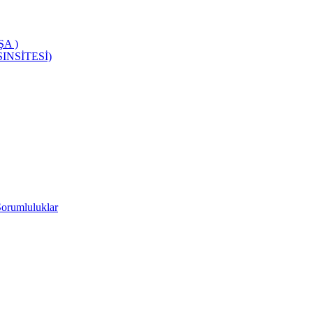
A )
INSİTESİ)
Sorumluluklar