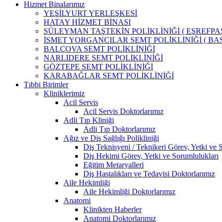
Hizmet Binalarımız
YEŞİLYURT YERLEŞKESİ
HATAY HİZMET BİNASI
SÜLEYMAN TAŞTEKİN POLİKLİNİĞİ ( EŞREFPAŞ
İSMET YORGANCILAR SEMT POLİKLİNİĞİ ( BAS
BALÇOVA SEMT POLİKLİNİĞİ
NARLIDERE SEMT POLİKLİNİĞİ
GÖZTEPE SEMT POLİKLİNİĞİ
KARABAĞLAR SEMT POLİKLİNİĞİ
Tıbbi Birimler
Kliniklerimiz
Acil Servis
Acil Servis Doktorlarımız
Adli Tıp Kliniği
Adli Tıp Doktorlarımız
Ağız ve Diş Sağlığı Polikliniği
Diş Teknisyeni / Teknikeri Görev, Yetki ve 
Diş Hekimi Görev, Yetki ve Sorumlulukları
Eğitim Metaryalleri
Diş Hastalıkları ve Tedavisi Doktorlarımız
Aile Hekimliği
Aile Hekimliği Doktorlarımız
Anatomi
Klinikten Haberler
Anatomi Doktorlarımız