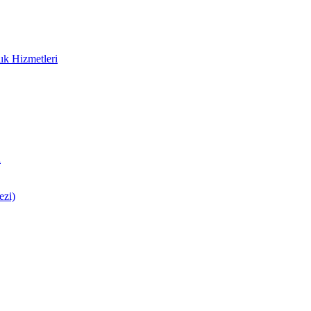
ık Hizmetleri
i
ezi)