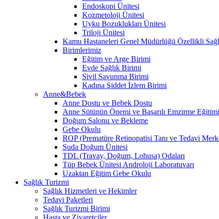
Endoskopi Ünitesi
Kozmetoloji Ünitesi
Uyku Bozuklukları Ünitesi
Triloji Ünitesi
Kamu Hastaneleri Genel Müdürlüğü Özellikli Sağl
Birimlerimiz
Eğitim ve Arge Birimi
Evde Sağlık Birimi
Sivil Savunma Birimi
Kadına Şiddet İzlem Birimi
Anne&Bebek
Anne Dostu ve Bebek Dostu
Anne Sütünün Önemi ve Başarılı Emzirme Eğitim
Doğum Salonu ve Bekleme
Gebe Okulu
ROP (Prematüre Retinopatisi Tanı ve Tedavi Merk
Suda Doğum Ünitesi
TDL (Travay, Doğum, Lohusa) Odaları
Tüp Bebek Ünitesi Androloji Laboratuvarı
Uzaktan Eğitim Gebe Okulu
Sağlık Turizmi
Sağlık Hizmetleri ve Hekimler
Tedavi Paketleri
Sağlık Turizmi Birimi
Hasta ve Ziyaretçiler