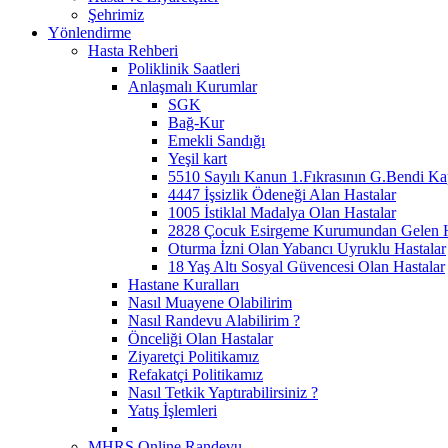
Şehrimiz
Yönlendirme
Hasta Rehberi
Poliklinik Saatleri
Anlaşmalı Kurumlar
SGK
Bağ-Kur
Emekli Sandığı
Yeşil kart
5510 Sayılı Kanun 1.Fıkrasının G.Bendi Ka
4447 İşsizlik Ödeneği Alan Hastalar
1005 İstiklal Madalya Olan Hastalar
2828 Çocuk Esirgeme Kurumundan Gelen H
Oturma İzni Olan Yabancı Uyruklu Hastalar
18 Yaş Altı Sosyal Güvencesi Olan Hastalar
Hastane Kuralları
Nasıl Muayene Olabilirim
Nasıl Randevu Alabilirim ?
Önceliği Olan Hastalar
Ziyaretçi Politikamız
Refakatçi Politikamız
Nasıl Tetkik Yaptırabilirsiniz ?
Yatış İşlemleri
MHRS Online Randevu